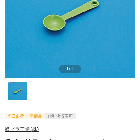
1
/
1
当日出荷
新商品
代引決済不可
蝶プラ工業(株)