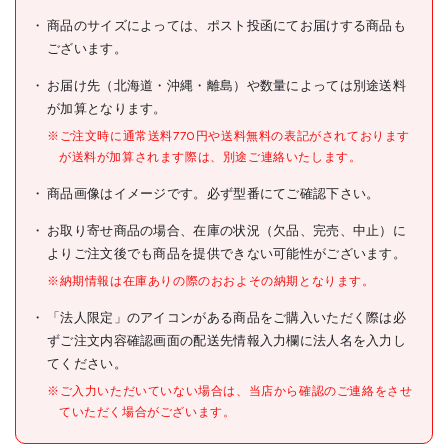
型式
210267
商品のサイズによっては、ポスト投函にてお届けする商品も
ございます。
メーカー希望小売価格
オープン
お届け先（北海道・沖縄・離島）や数量によっては別途送料
JANコード
4904881210267
が加算となります。
●全長(mm):79
※ご注文時に通常送料770円や送料無料の表記がされております
●すくい部幅(mm):26
が送料が加算されます際は、別途ご連絡いたします。
●容量(ml):2
仕様
商品画像はイメージです。必ず型番にてご確認下さい。
●蝶プラ 計量スプーン2ml
●食品衛生法適合(ポジティ
お取り寄せ商品の場合、在庫の状況（欠品、完売、中止）に
ブリスト適合)
よりご注文後でも商品を提供できない可能性がございます。
材質/仕上
●スチロール樹脂
※納期情報は在庫ありの際のおおよその納期となります。
原産国
日本
「法人限定」のアイコンがある商品をご購入いただく際は必
ずご注文内容確認画面の配送先情報入力欄に法人名を入力し
セット内容/付属品
てください。
注意事項
※ご入力いただいていない場合は、当店から確認のご連絡をさせ
ていただく場合がございます。
組立品