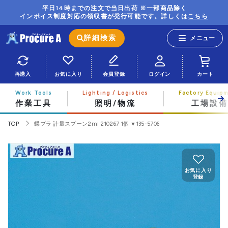
平日14時までの注文で当日出荷 ※一部商品除く
インボイス制度対応の領収書が発行可能です。詳しくは
こちら
詳細検索
再購入
お気に入り
会員登録
ログイン
カート
作業工具
照明/物流
工場設備
TOP
蝶プラ 計量スプーン2ml 210267 1個 ▼135-5706
お気に入り
登録