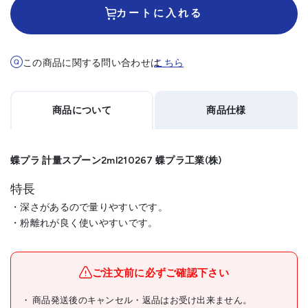
カートに入れる
この商品に関する問い合わせは
こちら
商品について
商品仕様
蝶プラ 計量スプーン2ml210267 蝶プラ工業(株)
特長
・深さがあるので量りやすいです。
・粉離れが良く使いやすいです。
メーカー名
蝶プラ工業(株)
ブランド名
蝶プラ
ご注文前に必ずご確認下さい
商品名
蝶プラ 計量スプーン2ml
商品発送後のキャンセル・返品はお受け出来ません。