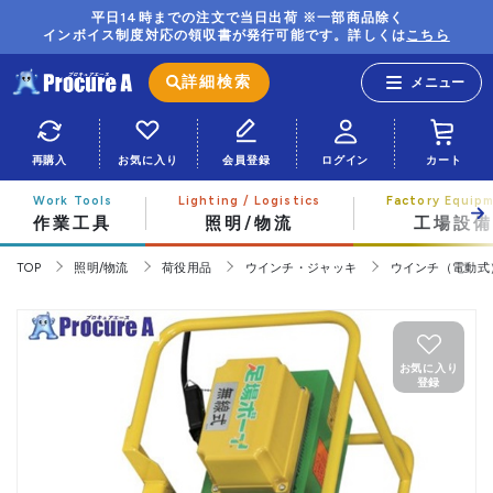
平日14時までの注文で当日出荷 ※一部商品除く
インボイス制度対応の領収書が発行可能です。詳しくは
こちら
詳細検索
再購入
お気に入り
会員登録
ログイン
カート
作業工具
照明/物流
工場設備
TOP
照明/物流
荷役用品
ウインチ・ジャッキ
ウインチ（電動式
お気に入り
登録