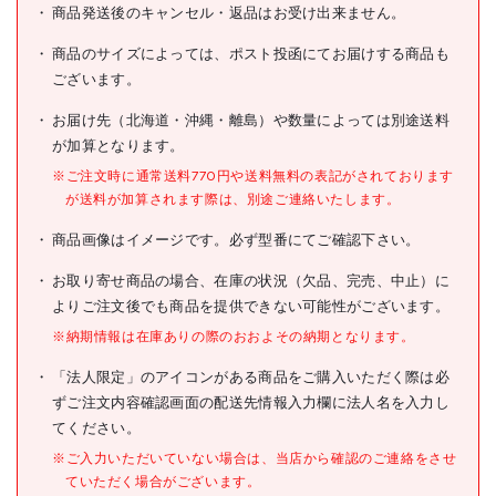
TKK 足場ボーイ MA-E900
商品発送後のキャンセル・返品はお受け出来ません。
商品名
100M
商品のサイズによっては、ポスト投函にてお届けする商品も
型式
MA-E900-100M
ございます。
メーカー希望小売価格
537000円(税抜)
お届け先（北海道・沖縄・離島）や数量によっては別途送料
が加算となります。
JANコード
4571337243447
※ご注文時に通常送料770円や送料無料の表記がされております
●最大吊上荷重(t):0.1
が送料が加算されます際は、別途ご連絡いたします。
●巻上速度(m/min):100
●ワイヤ巻取量
商品画像はイメージです。必ず型番にてご確認下さい。
(mm×m):4×119
●電源(V):単相100
●消費電力(W):937
お取り寄せ商品の場合、在庫の状況（欠品、完売、中止）に
●幅(mm):558
よりご注文後でも商品を提供できない可能性がございます。
仕様
●奥行(mm):321
●高さ(mm):320
※納期情報は在庫ありの際のおおよその納期となります。
●電源コード長さ(m):5
●操作コード(m):10
「法人限定」のアイコンがある商品をご購入いただく際は必
ずご注文内容確認画面の配送先情報入力欄に法人名を入力し
●専用ワイヤーロー
プ:4X100M MA-N900
てください。
●有線型
※ご入力いただいていない場合は、当店から確認のご連絡をさせ
材質/仕上
ていただく場合がございます。