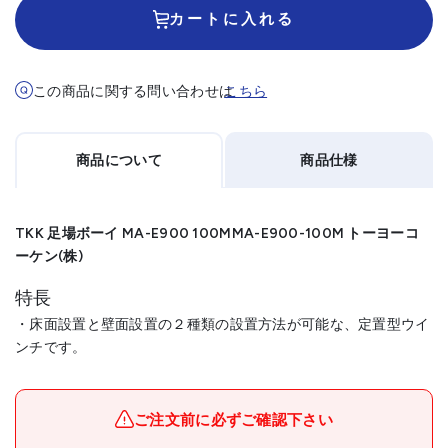
カートに入れる
この商品に関する問い合わせは
こちら
商品について
商品仕様
TKK 足場ボーイ MA-E900 100MMA-E900-100M トーヨーコ
ーケン(株)
特長
・床面設置と壁面設置の２種類の設置方法が可能な、定置型ウイ
ンチです。
メーカー名
トーヨーコーケン(株)
ブランド名
TKK
ご注文前に必ずご確認下さい