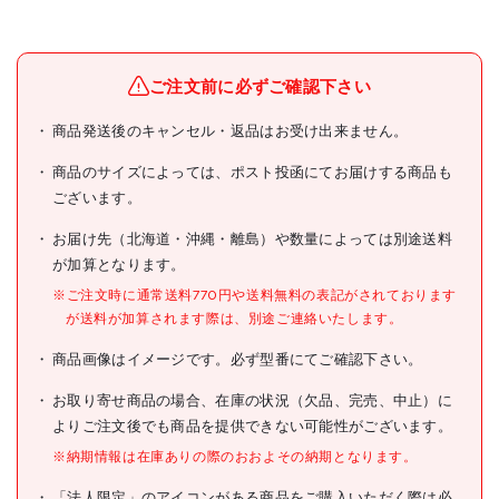
メーカー名
浅香工業(株)
ブランド名
金象
ご注文前に必ずご確認下さい
金象 キャリーラック小用 ウ
商品発送後のキャンセル・返品はお受け出来ません。
商品名
レタンキャスター固定
商品のサイズによっては、ポスト投函にてお届けする商品も
型式
180404
ございます。
メーカー希望小売価格
オープン
お届け先（北海道・沖縄・離島）や数量によっては別途送料
が加算となります。
JANコード
4960517183022
※ご注文時に通常送料770円や送料無料の表記がされております
●適合機種:品番180137・
が送料が加算されます際は、別途ご連絡いたします。
180861・180502・
181855・180371・181176・
商品画像はイメージです。必ず型番にてご確認下さい。
180588・183387・
183271・183301・180159・
183332・183424・
お取り寄せ商品の場合、在庫の状況（欠品、完売、中止）に
183462・183578・
よりご注文後でも商品を提供できない可能性がございます。
183554・183622・
180625・180685・
※納期情報は在庫ありの際のおおよその納期となります。
183448・183516・183530
仕様
●キャスター径(mm):100
「法人限定」のアイコンがある商品をご購入いただく際は必