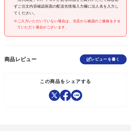
●車輪径(mm):100
ずご注文内容確認画面の配送先情報入力欄に法人名を入力し
●タイプ:固定
●キャスター高さ(mm):123
てください。
●キャスター取付ピッチ
(mm):40×82
※ご入力いただいていない場合は、当店から確認のご連絡をさせ
●車輪径(mm):100
ていただく場合がございます。
●車輪幅(mm):27
●取替用ウレタンキャスター
材質/仕上
●ウレタン車輪
商品レビュー
レビューを書く
原産国
日本
セット内容/付属品
この商品をシェアする
注意事項
組立品