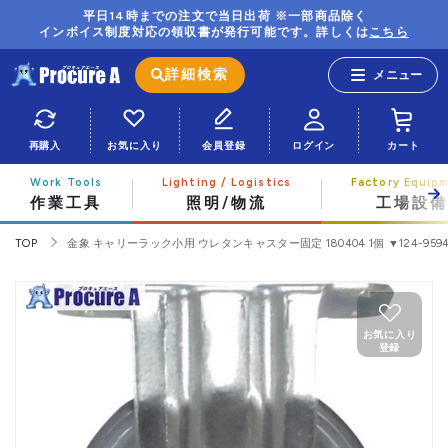
平日14時までの注文で当日出荷 ※一部商品除く
インボイス制度対応の領収書が発行可能です。詳しくは
こちら
詳細検索
再購入
お気に入り
会員登録
ログイン
カート
作業工具
照明/物流
工場設備
TOP
金象 キャリーラック小用 ウレタンキャスター固定 180404 1個 ▼124-959
お気に入り
登録