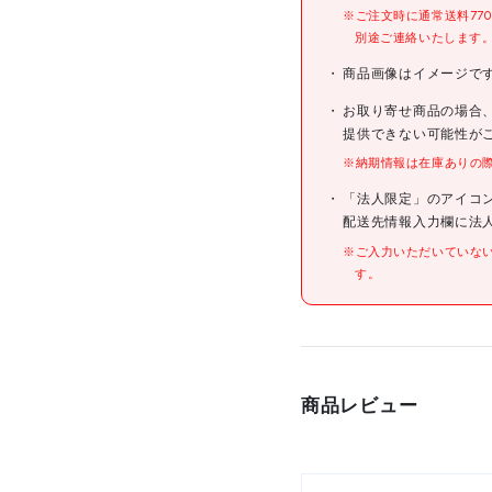
型式
※ご注文時に通常送料77
別途ご連絡いたします
メーカー希望小売価格
商品画像はイメージで
お取り寄せ商品の場合
JANコード
提供できない可能性が
※納期情報は在庫ありの
仕様
「法人限定」のアイコ
配送先情報入力欄に法
※ご入力いただいていな
す。
材質/仕上
商品レビュー
原産国
セット内容/付属品