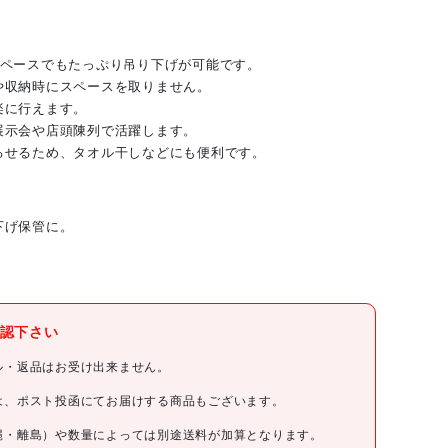
スペースでもたっぷり吊り下げが可能です。
や収納時にスペースを取りません。
楽に行えます。
展示会や店頭陳列で活躍します。
るせるため、タオル干しなどにも便利です。
下げ保管に。
トラスコ中山(株)
認下さい
TRUSCO
ル・返品はお受け出来ません。
TRUSCO 折り畳みハンガーラックA型(キャスター付
は、ポスト投函にてお届けする商品もございます。
き)1200×900×H1500
縄・離島）や数量によっては別途送料が加算となります。