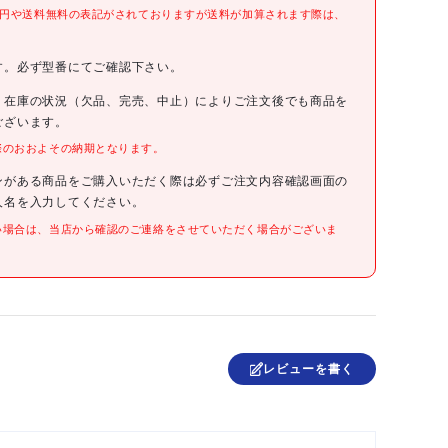
FHR-A1215
0円や送料無料の表記がされておりますが送料が加算されます際は、
。
33000円(税抜)
す。必ず型番にてご確認下さい。
、在庫の状況（欠品、完売、中止）によりご注文後でも商品を
4550414312955
ございます。
際のおおよその納期となります。
●間口(mm):1200
●奥行(mm):900
ンがある商品をご購入いただく際は必ずご注文内容確認画面の
●高さ(mm):1500
人名を入力してください。
●最大積載量(kg/本):20
●本体色:ブラック
い場合は、当店から確認のご連絡をさせていただく場合がございま
●キャスター径(φ):50
●折り畳み式
●スチール
レビューを書く
日本