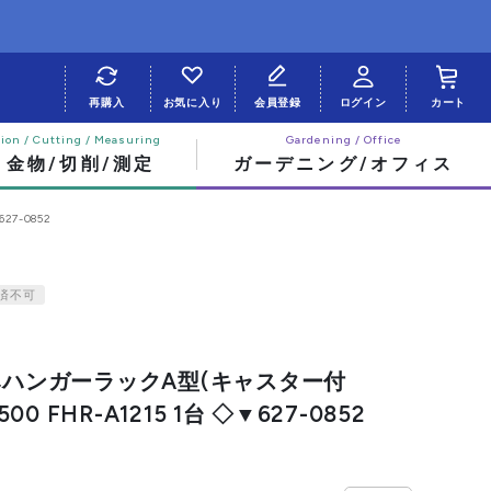
再購入
お気に入り
会員登録
ログイン
カート
・金物/切削/測定
ガーデニング/オフィス
27-0852
済不可
畳みハンガーラックA型(キャスター付
500 FHR-A1215 1台 ◇▼627-0852