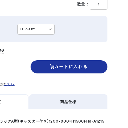
数量
00
カートに入れる
せは
こちら
て
商品仕様
ックA型(キャスター付き)1200×900×H1500FHR-A1215