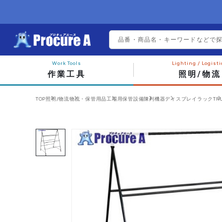
作業工具
照明/物流
TOP
照明/物流
物流・保管用品
工場用保管設備
陳列機器
ディスプレイラック
TR