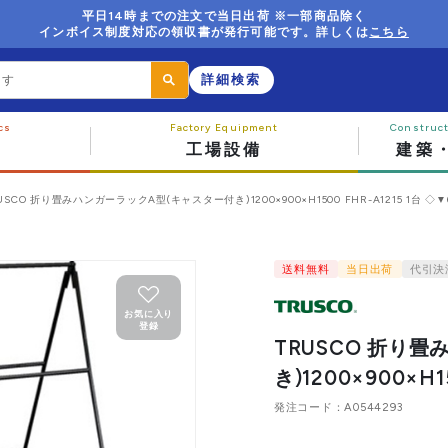
平日14時までの注文で当日出荷 ※一部商品除く
インボイス制度対応の領収書が発行可能です。詳しくは
こちら
詳細検索
工場設備
建築
USCO 折り畳みハンガーラックA型(キャスター付き)1200×900×H1500 FHR-A1215 1台 ◇▼6
送料無料
当日出荷
代引決
お気に入り
登録
TRUSCO 折り
き)1200×900×H1
発注コード
A0544293