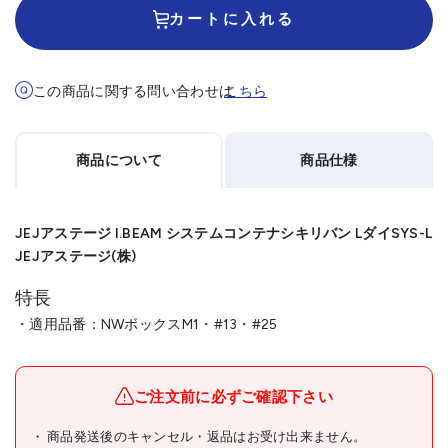
カートに入れる
この商品に関する問い合わせは
こちら
商品について
商品仕様
JEJアステージ I.BEAM システムコンテナシキリバン LダイSYS-L
JEJアステージ(株)
特長
・適用品番：NWボックスM1・#13・#25
メーカー名
JEJアステージ(株)
ブランド名
JEJアステージ
ご注文前に必ずご確認下さい
JEJアステージ I.BEAM シス
商品発送後のキャンセル・返品はお受け出来ません。
商品名
テムコンテナシキリバン Lダ