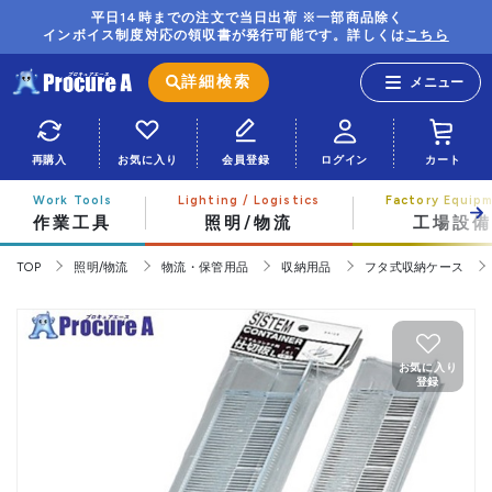
平日14時までの注文で当日出荷 ※一部商品除く
インボイス制度対応の領収書が発行可能です。詳しくは
こちら
詳細検索
再購入
お気に入り
会員登録
ログイン
カート
作業工具
照明/物流
工場設備
TOP
照明/物流
物流・保管用品
収納用品
フタ式収納ケース
お気に入り
登録