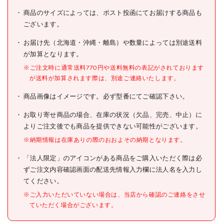
イ
商品のサイズによっては、ポスト投函にてお届けする商品も
ございます。
型式
SYS-L
お届け先（北海道・沖縄・離島）や数量によっては別途送料
メーカー希望小売価格
オープン
が加算となります。
JANコード
4945296004249
※ご注文時に通常送料770円や送料無料の表記がされております
が送料が加算されます際は、別途ご連絡いたします。
●色:クリア
●外形寸法(mm)間口:375
商品画像はイメージです。必ず型番にてご確認下さい。
●外形寸法(mm)奥行:22
●外形寸法(mm)高さ:60
仕様
●品名:仕切板大
お取り寄せ商品の場合、在庫の状況（欠品、完売、中止）に
よりご注文後でも商品を提供できない可能性がございます。
●I.BEAMシステムコンテナシ
キリバンLダイ(1枚組)
※納期情報は在庫ありの際のおおよその納期となります。
材質/仕上
●ポリプロピレン
「法人限定」のアイコンがある商品をご購入いただく際は必
ずご注文内容確認画面の配送先情報入力欄に法人名を入力し
原産国
日本
てください。
セット内容/付属品
※ご入力いただいていない場合は、当店から確認のご連絡をさせ
ていただく場合がございます。
注意事項