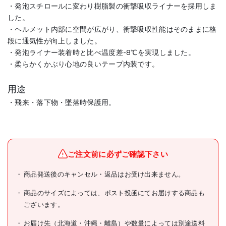
・発泡スチロールに変わり樹脂製の衝撃吸収ライナーを採用しま
した。
・ヘルメット内部に空間が広がり、衝撃吸収性能はそのままに格
段に通気性が向上しました。
・発泡ライナー装着時と比べ温度差-8℃を実現しました。
・柔らかくかぶり心地の良いテープ内装です。
用途
・飛来・落下物・墜落時保護用。
DICプラスチック(株)安全資
メーカー名
材営業部
ご注文前に必ずご確認下さい
ブランド名
DIC
商品発送後のキャンセル・返品はお受け出来ません。
DIC SYA-CSVエアロメッシ
商品名
ュ 白/オレンジ HA2内装 KP
商品のサイズによっては、ポスト投函にてお届けする商品も
付
ございます。
型式
SYA-CSV-HA2EM-KP-W/O
お届け先（北海道・沖縄・離島）や数量によっては別途送料