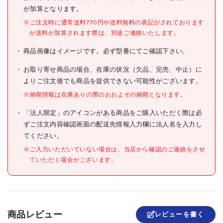
メーカー希望小売価格
オープン
が加算となります。
※ご注文時に通常送料770円や送料無料の表記がされております
JANコード
4580118333116
が送料が加算されます際は、別途ご連絡いたします。
●帽体色:ホワイト
商品画像はイメージです。必ず型番にてご確認下さい。
●バイザー色:オレンジ
●シールド色:クリア
●頭囲(cm):55.5～60
お取り寄せ商品の場合、在庫の状況（欠品、完売、中止）に
●衝撃吸収ライナー有無:有
よりご注文後でも商品を提供できない可能性がございます。
●墜落時保護用:〇
仕様
●通気孔有無:有
※納期情報は在庫ありの際のおおよその納期となります。
●タイプ:成形内装
「法人限定」のアイコンがある商品をご購入いただく際は必
●樹脂製衝撃吸収ライナー
ずご注文内容確認画面の配送先情報入力欄に法人名を入力し
「エアロメッシュ」装着
●国家検定合格品
てください。
※ご入力いただいていない場合は、当店から確認のご連絡をさせ
●帽体:ABS樹脂
材質/仕上
●バイザー・シールド面:ポリ
ていただく場合がございます。
カーボネート(PC)
原産国
日本
セット内容/付属品
商品レビュー
レビューを書く
●電気工事では使用できませ