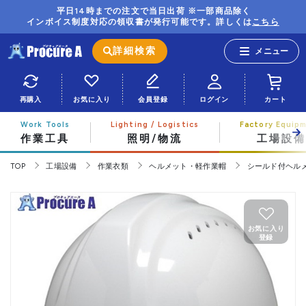
平日14時までの注文で当日出荷 ※一部商品除く
インボイス制度対応の領収書が発行可能です。詳しくは
こちら
詳細検索
再購入
お気に入り
会員登録
ログイン
カート
作業工具
照明/物流
工場設備
TOP
工場設備
作業衣類
ヘルメット・軽作業帽
シールド付ヘル
お気に入り
登録