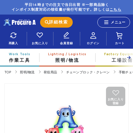
平日14時までの注文で当日出荷 ※一部商品除く
インボイス制度対応の領収書が発行可能です。詳しくは
こちら
詳細検索
再購入
お気に入り
会員登録
ログイン
カート
作業工具
照明/物流
工場設備
TOP
照明/物流
荷役用品
チェーンブロック・クレーン
手動チェ
お気に入り
登録