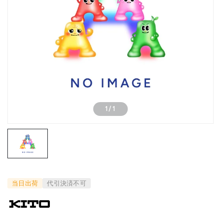
1
/
1
当日出荷
代引決済不可