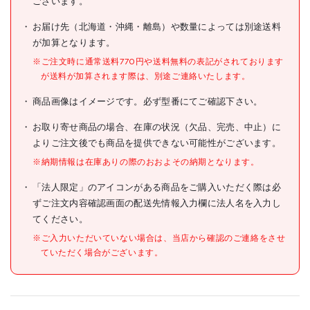
ございます。
メーカー希望小売価格
10円(税抜)
お届け先（北海道・沖縄・離島）や数量によっては別途送料
が加算となります。
JANコード
4937773115999
※ご注文時に通常送料770円や送料無料の表記がされております
●品名:ワリピン 3×18
が送料が加算されます際は、別途ご連絡いたします。
●適合機種:M3、TS2、
仕様
TF2、ES3、ER2、ER1(1
商品画像はイメージです。必ず型番にてご確認下さい。
1/2t)
お取り寄せ商品の場合、在庫の状況（欠品、完売、中止）に
材質/仕上
よりご注文後でも商品を提供できない可能性がございます。
原産国
※納期情報は在庫ありの際のおおよその納期となります。
セット内容/付属品
「法人限定」のアイコンがある商品をご購入いただく際は必
ずご注文内容確認画面の配送先情報入力欄に法人名を入力し
注意事項
てください。
組立品
※ご入力いただいていない場合は、当店から確認のご連絡をさせ
ていただく場合がございます。