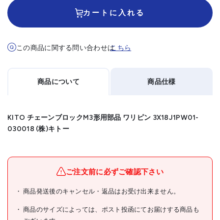
カートに入れる
この商品に関する問い合わせは
こちら
商品について
商品仕様
KITO チェーンブロックM3形用部品 ワリピン 3X18J1PW01-
030018 (株)キトー
メーカー名
(株)キトー
ブランド名
KITO
ご注文前に必ずご確認下さい
KITO チェーンブロックM3
商品発送後のキャンセル・返品はお受け出来ません。
商品名
形用部品 ワリピン 3X18
商品のサイズによっては、ポスト投函にてお届けする商品も
型式
J1PW01-030018