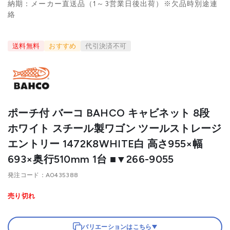
納期：メーカー直送品（1～3営業日後出荷）※欠品時別途連
絡
送料無料
おすすめ
代引決済不可
ポーチ付 バーコ BAHCO キャビネット 8段
ホワイト スチール製ワゴン ツールストレージ
エントリー 1472K8WHITE白 高さ955×幅
693×奥行510mm 1台 ■▼266-9055
発注コード
A0435388
売り切れ
バリエーションはこちら