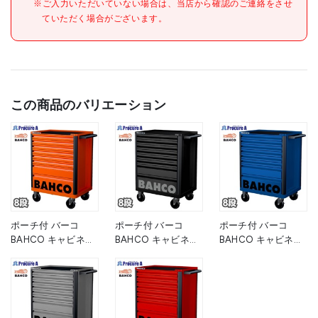
※ご入力いただいていない場合は、当店から確認のご連絡をさせ
ていただく場合がございます。
この商品のバリエーション
ポーチ付 バーコ
ポーチ付 バーコ
ポーチ付 バーコ
BAHCO キャビネッ
BAHCO キャビネッ
BAHCO キャビネッ
ト 8段 オレンジ ス
ト 8段 ブラック ス
ト 8段 ブルー スチ
チール製ワゴン ツー
チール製ワゴン ツー
ール製ワゴン ツール
ルストレージエント
ルストレージエント
ストレージエントリ
リー 1472K8 高さ
リー 1472K8BLACK
ー 1472K8BLUE 青
955×幅693×奥行
黒 高さ955×幅693×
高さ955×幅693×奥