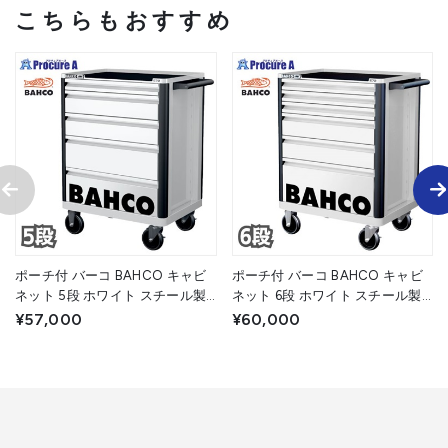
こちらもおすすめ
ポーチ付 バーコ BAHCO キャビ
ポーチ付 バーコ BAHCO キャビ
ネット 5段 ホワイト スチール製
ネット 6段 ホワイト スチール製
ワゴン ツールストレージエント
ワゴン ツールストレージエント
¥57,000
¥60,000
リー 1472K5WHITE 白 高さ955×
リー 1472K6WHITE 白 高さ955×
幅693×奥行510mm 1台 ■▼266-
幅693×奥行510mm 1台 ■▼266-
9047
9050