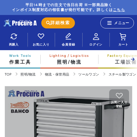
平日14時までの注文で当日出荷 ※一部商品除く
インボイス制度対応の領収書が発行可能です。詳しくは
こちら
詳細検索
再購入
お気に入り
会員登録
ログイン
カート
作業工具
照明/物流
工場設備
TOP
照明/物流
物流・保管用品
ツールワゴン
スチール製ワゴン
お気に入り
登録