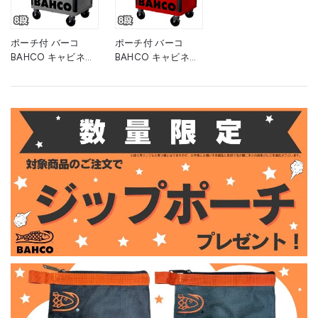
510mm 1台 ■▼139-
奥行510mm 1台
行510mm 1台
0873
■▼139-0859
■▼139-0872
ポーチ付 バーコ
ポーチ付 バーコ
BAHCO キャビネッ
BAHCO キャビネッ
ト 8段グレー スチー
ト 8段 レッド スチ
ル製ワゴン ツールス
ール製ワゴン ツール
トレージエントリー
ストレージエントリ
1472K8GREY 1台 高
ー 1472K8RED 赤 高
955×幅693×奥行
さ955×幅693×奥行
510mm ■▼266-
510mm 1台 ■▼139-
9056
0868