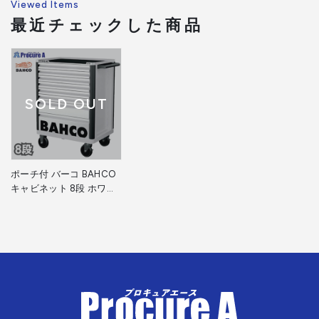
Viewed Items
最近チェックした商品
SOLD OUT
ポーチ付 バーコ BAHCO
キャビネット 8段 ホワイ
ト スチール製ワゴン ツー
ルストレージエントリー
1472K8WHITE白 高さ
955×幅693×奥行510mm
1台 ■▼266-9055