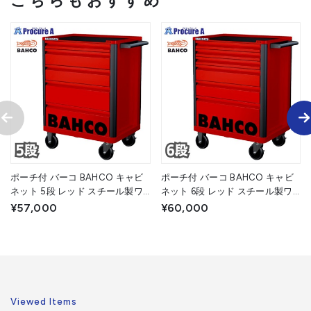
こちらもおすすめ
ポーチ付 バーコ BAHCO キャビ
ポーチ付 バーコ BAHCO キャビ
ネット 5段 レッド スチール製ワ
ネット 6段 レッド スチール製ワ
ゴン ツールストレージエントリ
ゴン ツールストレージエントリ
¥57,000
¥60,000
ー 1472K5RED 赤 高さ955×幅
ー 1472K6RED 赤 高さ955×幅
693×奥行510mm 1台 ■▼139-
693×奥行510mm 1台 ■▼139-
0866
0862
Viewed Items