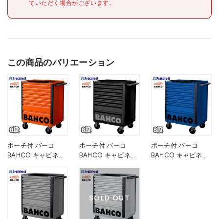
ていただく場合がございます。
この商品のバリエーション
ポーチ付 バーコ
ポーチ付 バーコ
ポーチ付 バーコ
BAHCO キャビネッ
BAHCO キャビネッ
BAHCO キャビネッ
ト 8段 オレンジ ス
ト 8段 ブラック ス
ト 8段 ブルー スチ
チール製ワゴン ツー
チール製ワゴン ツー
ール製ワゴン ツール
ルストレージエント
ルストレージエント
ストレージエントリ
リー 1472K8 高さ
リー 1472K8BLACK
ー 1472K8BLUE 青
SOLD OUT
955×幅693×奥行
黒 高さ955×幅693×
高さ955×幅693×奥
510mm 1台 ■▼139-
奥行510mm 1台
行510mm 1台