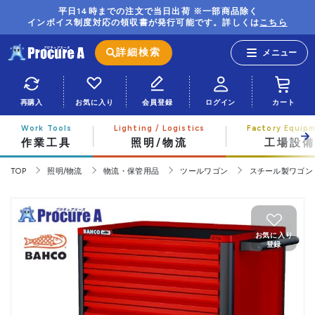
平日14時までの注文で当日出荷 ※一部商品除く
インボイス制度対応の領収書が発行可能です。詳しくは
こちら
詳細検索
再購入
お気に入り
会員登録
ログイン
カート
作業工具
照明/物流
工場設備
TOP
照明/物流
物流・保管用品
ツールワゴン
スチール製ワゴン
お気に入り
登録