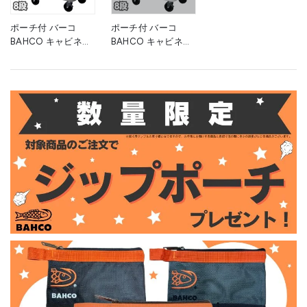
0873
■▼139-0859
■▼139-0872
ポーチ付 バーコ
ポーチ付 バーコ
BAHCO キャビネッ
BAHCO キャビネッ
ト 8段グレー スチー
ト 8段 ホワイト ス
ル製ワゴン ツールス
チール製ワゴン ツー
トレージエントリー
ルストレージエント
1472K8GREY 1台 高
リー 1472K8WHITE
955×幅693×奥行
白 高さ955×幅693×
510mm ■▼266-
奥行510mm 1台
9056
■▼266-9055