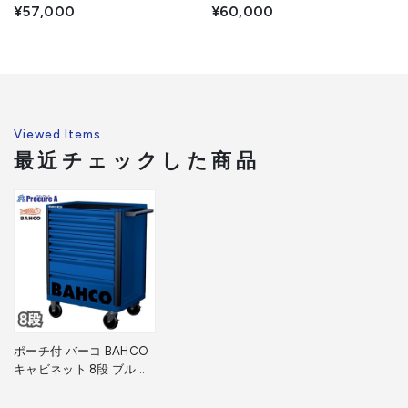
ゴン ツールストレージエントリ
ゴン ツールストレージエントリ
¥57,000
¥60,000
ー 1472K5BLUE 青 高さ955×幅
ー 1472K6BLUE 青 高さ955×幅
693×奥行510mm 1台 ■▼139-
693×奥行510mm 1台 ■▼139-
0864
0865
Viewed Items
最近チェックした商品
ポーチ付 バーコ BAHCO
キャビネット 8段 ブルー
スチール製ワゴン ツール
ストレージエントリー