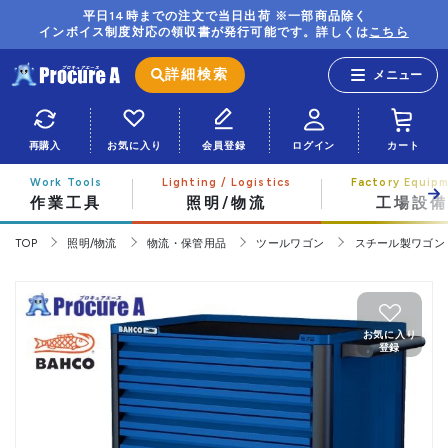
平日14時までの注文で当日出荷 ※一部商品除く
インボイス制度対応の領収書が発行可能です。詳しくは
こちら
詳細検索
再購入
お気に入り
会員登録
ログイン
カート
作業工具
照明/物流
工場設備
TOP
照明/物流
物流・保管用品
ツールワゴン
スチール製ワゴン
お気に入り
登録