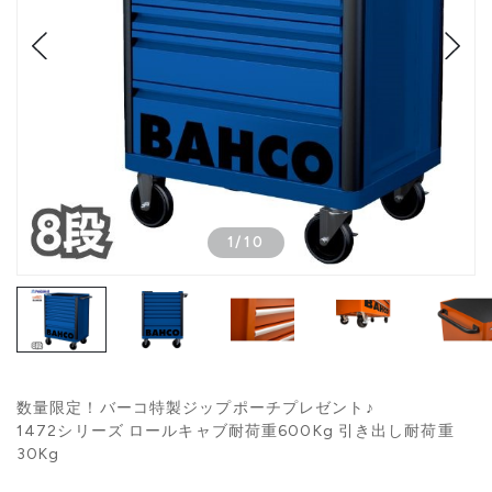
1
/
10
数量限定！バーコ特製ジップポーチプレゼント♪
1472シリーズ ロールキャブ耐荷重600Kg 引き出し耐荷重
30Kg