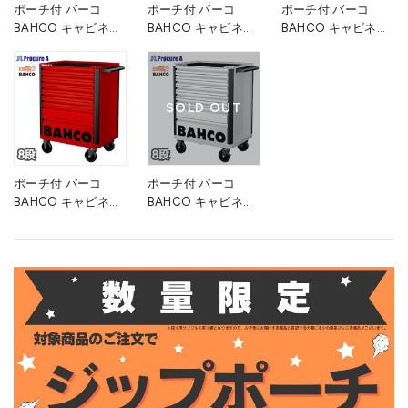
ポーチ付 バーコ
ポーチ付 バーコ
ポーチ付 バーコ
BAHCO キャビネッ
BAHCO キャビネッ
BAHCO キャビネッ
ト 8段 オレンジ ス
ト 8段 ブラック ス
ト 8段グレー スチー
チール製ワゴン ツー
チール製ワゴン ツー
ル製ワゴン ツールス
ルストレージエント
ルストレージエント
トレージエントリー
リー 1472K8 高さ
リー 1472K8BLACK
1472K8GREY 1台 高
SOLD OUT
955×幅693×奥行
黒 高さ955×幅693×
955×幅693×奥行
510mm 1台 ■▼139-
奥行510mm 1台
510mm ■▼266-
0873
■▼139-0859
9056
ポーチ付 バーコ
ポーチ付 バーコ
BAHCO キャビネッ
BAHCO キャビネッ
ト 8段 レッド スチ
ト 8段 ホワイト ス
ール製ワゴン ツール
チール製ワゴン ツー
ストレージエントリ
ルストレージエント
ー 1472K8RED 赤 高
リー 1472K8WHITE
さ955×幅693×奥行
白 高さ955×幅693×
510mm 1台 ■▼139-
奥行510mm 1台
0868
■▼266-9055