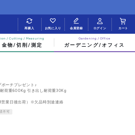
再購入
お気に入り
会員登録
ログイン
カート
・金物/切削/測定
ガーデニング/オフィス
プポーチプレゼント♪
耐荷重600Kg 引き出し耐荷重30Kg
3営業日後出荷）※欠品時別途連絡
済不可