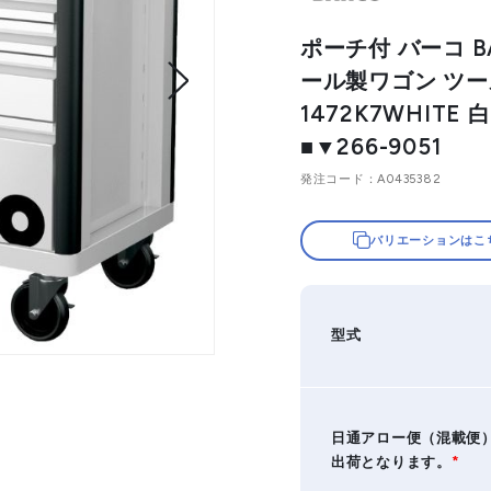
ポーチ付 バーコ B
ール製ワゴン ツ
1472K7WHITE 
■▼266-9051
発注コード
A0435382
バリエーションはこ
型式
日通アロー便（混載便
出荷となります。
*