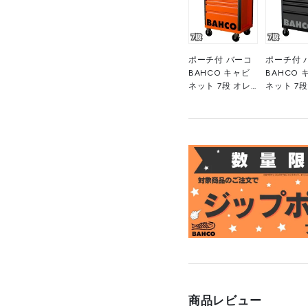
ポーチ付 バーコ
ポーチ付 
BAHCO キャビ
BAHCO 
ネット 7段 オレ
ネット 7段
ンジ スチール製
ック スチ
ワゴン ツールス
ワゴン ツ
トレージエント
トレージ
リー 1472K7 高
リー
さ955×幅693×
1472K7B
奥行510mm 1台
高さ955×
■▼139-0861
693×奥行
510mm 1
■▼139-0
商品レビュー