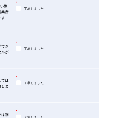
*
ない際
了承しました
営業所
りま
*
ができ
了承しました
セルが
*
しては
了承しました
生しま
*
チは別
了承しました