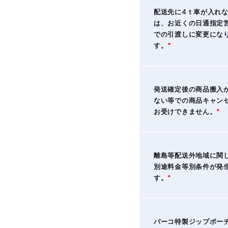
配送先に4ｔ車が入れ
は、お近くの日通指定
での引渡しに変更にな
す。
*
発送確定後の商品搬入
ない等での商品キャン
お受けできません。
*
離島等配送外地域に関
別途料金等別条件が発
す。
*
バーコ特製ジップポー