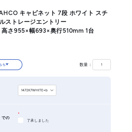
AHCO キャビネット 7段 ホワイト スチ
ールストレージエントリー
白 高さ955×幅693×奥行510mm 1台
数量
ちら
*
）での
了承しました