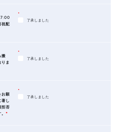
*
7:00
了承しました
日祝配
*
る搬
了承しました
おりま
*
をお願
了承しました
に著し
領拒否
す。
*