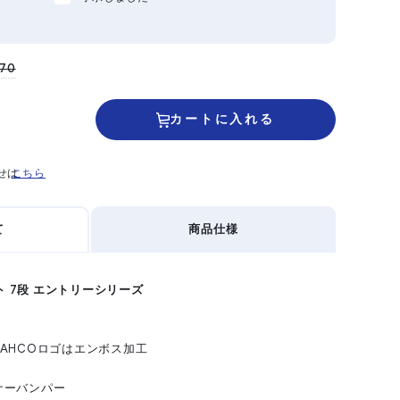
170
カートに入れる
せは
こちら
て
商品仕様
ト 7段 エントリーシリーズ
AHCOロゴはエンボス加工
ナーバンパー