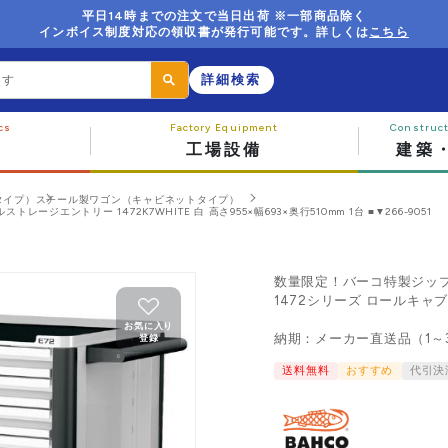
平日14時までの注文で当日出荷 ※一部商品除く
インボイス制度対応の領収書が発行可能です。詳しくは
こちら
詳細検索
工場設備
建築
タイプ）
スチール製ワゴン（キャビネットタイプ）
ジエントリー 1472K7WHITE 白 高さ955×幅693×奥行510mm 1台 ■▼266-9051
数量限定！バーコ特製ジッ
1472シリーズ ロールキャブ
お気に入り
納期：メーカー直送品（1～
登録
送料無料
おすすめ
代引決