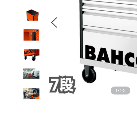
1
/
10