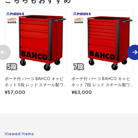
こちらもおすすめ
ポーチ付 バーコ BAHCO キャビ
ポーチ付 バーコ BAHCO キャビ
ネット 5段 レッド スチール製ワ
ネット 7段 レッド スチール製ワ
ゴン ツールストレージエントリ
ゴン ツールストレージエントリ
¥57,000
¥63,000
ー 1472K5RED 赤 高さ955×幅
ー 1472K7RED 赤 高さ955×幅
693×奥行510mm 1台 ■▼139-
693×奥行510mm 1台 ■▼139-
0866
0870
Viewed Items