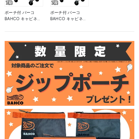
0861
■▼139-0867
■▼139-0858
ポーチ付 バーコ
ポーチ付 バーコ
BAHCO キャビネッ
BAHCO キャビネッ
ト 7段 グレー スチ
ト 7段 ホワイト ス
ール製ワゴン ツール
チール製ワゴン ツー
ストレージエントリ
ルストレージエント
ー 1472K7GREY 高
リー 1472K7WHITE
さ955×幅693×奥行
白 高さ955×幅693×
510mm 1台 ■▼266-
奥行510mm 1台
9052
■▼266-9051