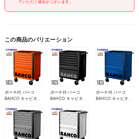
ていただく場合がございます。
この商品のバリエーション
ポーチ付 バーコ
ポーチ付 バーコ
ポーチ付 バーコ
BAHCO キャビネッ
BAHCO キャビネッ
BAHCO キャビネッ
ト 7段 オレンジ ス
ト 7段 ブラック ス
ト 7段 ブルー スチ
チール製ワゴン ツー
チール製ワゴン ツー
ール製ワゴン ツール
ルストレージエント
ルストレージエント
ストレージエントリ
リー 1472K7 高さ
リー 1472K7BLACK
ー 1472K7BLUE 青
955×幅693×奥行
黒 高さ955×幅693×
高さ955×幅693×奥
510mm 1台 ■▼139-
奥行510mm 1台
行510mm 1台