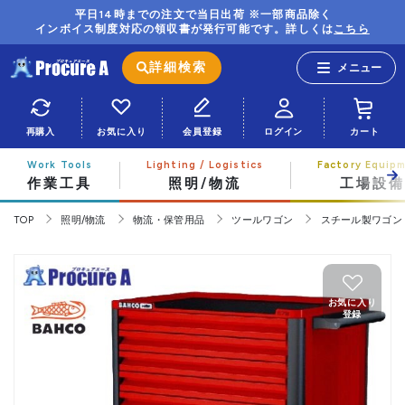
平日14時までの注文で当日出荷 ※一部商品除く
インボイス制度対応の領収書が発行可能です。詳しくは
こちら
詳細検索
再購入
お気に入り
会員登録
ログイン
カート
作業工具
照明/物流
工場設備
TOP
照明/物流
物流・保管用品
ツールワゴン
スチール製ワゴン
お気に入り
登録