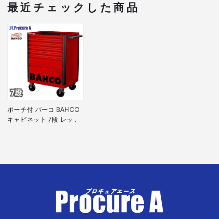
最近チェックした商品
ポーチ付 バーコ BAHCO
キャビネット 7段 レッド
スチール製ワゴン ツール
ストレージエントリー
1472K7RED 赤 高さ955×
幅693×奥行510mm 1台
■▼139-0870