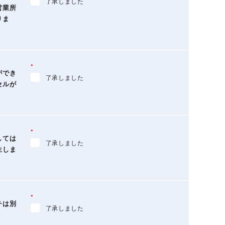
了承しました
営業所
りま
*
ができ
了承しました
セルが
*
しては
了承しました
生しま
*
チは別
了承しました