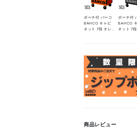
ポーチ付 バーコ
ポーチ付 
BAHCO キャビ
BAHCO 
ネット 7段 オレ
ネット 7段
ンジ スチール製
ック スチ
ワゴン ツールス
ワゴン ツ
トレージエント
トレージ
リー 1472K7 高
リー
さ955×幅693×
1472K7B
奥行510mm 1台
高さ955×
■▼139-0861
693×奥行
510mm 1
■▼139-0
商品レビュー