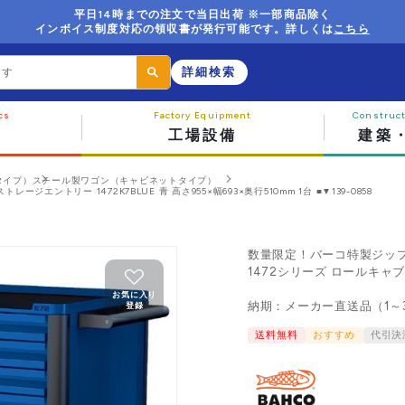
平日14時までの注文で当日出荷 ※一部商品除く
インボイス制度対応の領収書が発行可能です。詳しくは
こちら
詳細検索
工場設備
建築
タイプ）
スチール製ワゴン（キャビネットタイプ）
エントリー 1472K7BLUE 青 高さ955×幅693×奥行510mm 1台 ■▼139-0858
数量限定！バーコ特製ジッ
1472シリーズ ロールキャブ
お気に入り
納期：メーカー直送品（1～
登録
送料無料
おすすめ
代引決