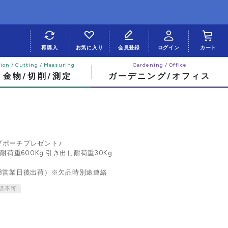
再購入
お気に入り
会員登録
ログイン
カート
・金物/切削/測定
ガーデニング/オフィス
プポーチプレゼント♪
耐荷重600Kg 引き出し耐荷重30Kg
3営業日後出荷）※欠品時別途連絡
済不可