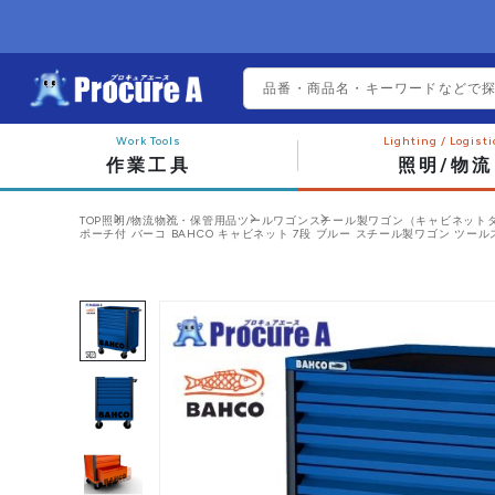
作業工具
照明/物流
TOP
照明/物流
物流・保管用品
ツールワゴン
スチール製ワゴン（キャビネット
ポーチ付 バーコ BAHCO キャビネット 7段 ブルー スチール製ワゴン ツールストレージ