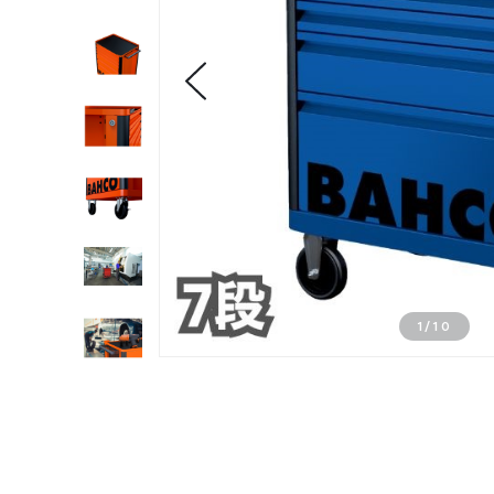
1
/
10