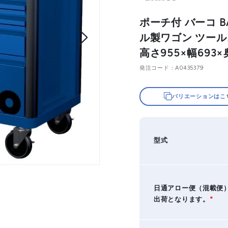
ポーチ付 バーコ B
ル製ワゴン ツールス
高さ955×幅693×奥
発注コード
A0435379
バリエーションはこ
型式
日通アロー便（混載便
出荷となります。
*