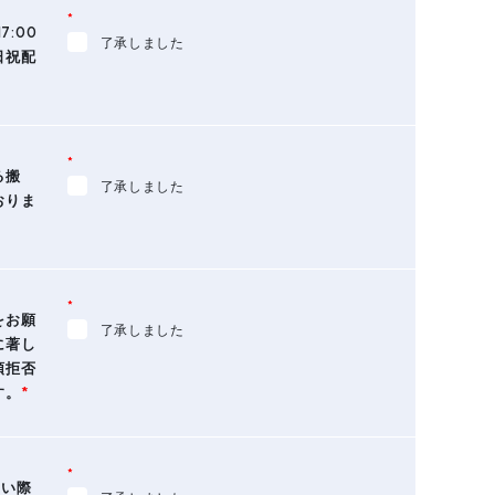
*
7:00
了承しました
日祝配
*
る搬
了承しました
おりま
*
をお願
了承しました
に著し
領拒否
す。
*
*
ない際