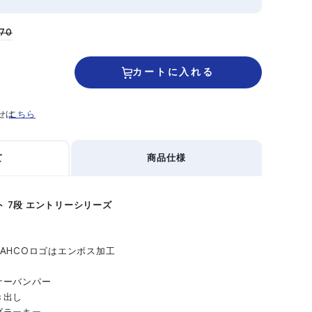
170
カートに入れる
せは
こちら
て
商品仕様
ト 7段 エントリーシリーズ
AHCOロゴはエンボス加工
ナーバンパー
き出し