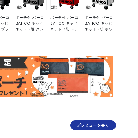
バーコ
ポーチ付 バーコ
ポーチ付 バーコ
ポーチ付 バーコ
キャビ
BAHCO キャビ
BAHCO キャビ
BAHCO キャビ
 ブラ
ネット 7段 グレ
ネット 7段 レッ
ネット 7段 ホワ
ール製
ー スチール製ワ
ド スチール製ワ
イト スチール製
ールス
ゴン ツールスト
ゴン ツールスト
ワゴン ツールス
エント
レージエントリ
レージエントリ
トレージエント
ー 1472K7GREY
ー 1472K7RED
リー
LACK 黒
高さ955×幅
赤 高さ955×幅
1472K7WHITE 白
幅
693×奥行
693×奥行
高さ955×幅
510mm 1台
510mm 1台
693×奥行
台
■▼266-9052
■▼139-0870
510mm 1台
867
■▼266-9051
レビューを書く