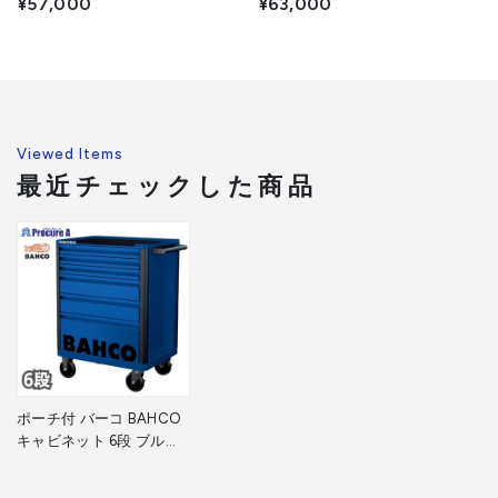
¥57,000
¥63,000
ー 1472K5BLUE 青 高さ955×幅
ー 1472K7BLUE 青 高さ955×幅
693×奥行510mm 1台 ■▼139-
693×奥行510mm 1台 ■▼139-
0864
0858
Viewed Items
最近チェックした商品
ポーチ付 バーコ BAHCO
キャビネット 6段 ブルー
スチール製ワゴン ツール
ストレージエントリー