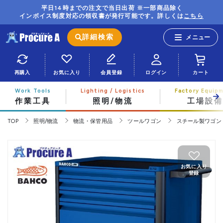
平日14時までの注文で当日出荷 ※一部商品除く
インボイス制度対応の領収書が発行可能です。詳しくは
こちら
詳細検索
再購入
お気に入り
会員登録
ログイン
カート
作業工具
照明/物流
工場設備
TOP
照明/物流
物流・保管用品
ツールワゴン
スチール製ワゴン
お気に入り
登録