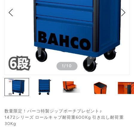
1
/
10
数量限定！バーコ特製ジップポーチプレゼント♪
1472シリーズ ロールキャブ耐荷重600Kg 引き出し耐荷重
30Kg