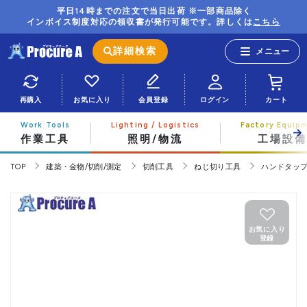
平日14時までの注文で当日出荷 ※一部商品除く
インボイス制度対応の領収書が発行可能です。詳しくは
こちら
詳細検索
再購入
お気に入り
会員登録
ログイン
カート
作業工具
照明/物流
工場設備
TOP
建築・金物/切削/測定
切削工具
ねじ切り工具
ハンドタッ
お気に入り
登録