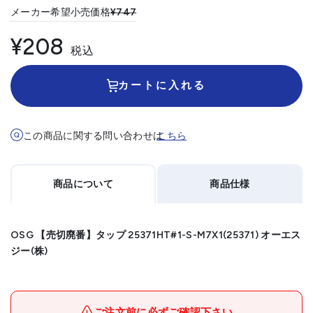
メーカー希望小売価格
¥747
¥208
税込
カートに入れる
この商品に関する問い合わせは
こちら
商品について
商品仕様
OSG 【売切廃番】タップ 25371HT#1-S-M7X1(25371) オーエス
ジー(株)
メーカー名
オーエスジー(株)
ブランド名
OSG
ご注文前に必ずご確認下さい