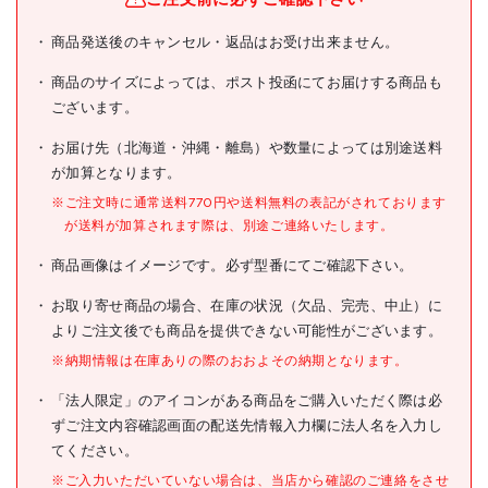
OSG 【売切廃番】タップ
商品発送後のキャンセル・返品はお受け出来ません。
商品名
25371
商品のサイズによっては、ポスト投函にてお届けする商品も
型式
HT#1-S-M7X1(25371)
ございます。
メーカー希望小売価格
679円(税抜)
お届け先（北海道・沖縄・離島）や数量によっては別途送料
が加算となります。
JANコード
※ご注文時に通常送料770円や送料無料の表記がされております
●先端:先
が送料が加算されます際は、別途ご連絡いたします。
●呼び寸法:M7
●ピッチ(mm):1
商品画像はイメージです。必ず型番にてご確認下さい。
●加工ねじ:メートルねじ
仕様
●ねじ長l(mm):26
●シャンク径d(mm):6.2
お取り寄せ商品の場合、在庫の状況（欠品、完売、中止）に
●全長L(mm):65
よりご注文後でも商品を提供できない可能性がございます。
●#1＝先
※納期情報は在庫ありの際のおおよその納期となります。
材質/仕上
「法人限定」のアイコンがある商品をご購入いただく際は必
ずご注文内容確認画面の配送先情報入力欄に法人名を入力し
原産国
日本
てください。
セット内容/付属品
※ご入力いただいていない場合は、当店から確認のご連絡をさせ