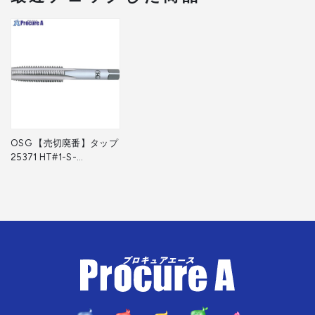
OSG 【売切廃番】タップ
25371 HT#1-S-
M7X1(25371) 1本 オーエ
スジー(株) ▼201-6532