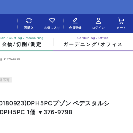
再購入
お気に入り
会員登録
ログイン
カート
・金物/切削/測定
ガーデニング/オフィス
▼376-9798
済不可
270180923)DPH5PCブゾン ペデスタルシ
H5PC 1個 ▼376-9798