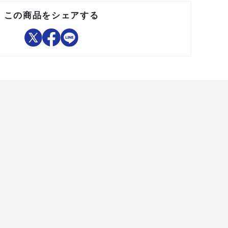
●DPH4PCはカプラー(C2PC)と組み合わせての使用はできま
せん。
この商品をシェアする