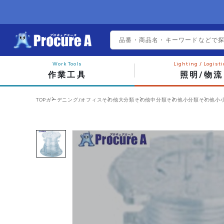
作業工具
照明/物流
TOP
ガーデニング/オフィス
その他大分類
その他中分類
その他小分類
その他小