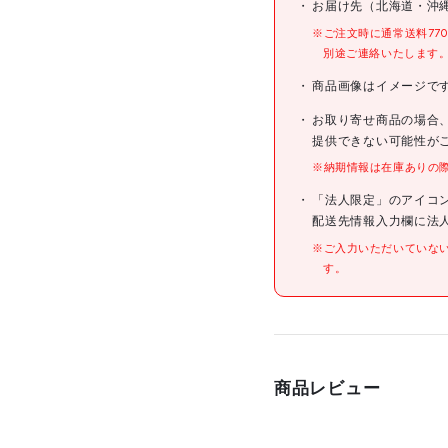
お届け先（北海道・沖
型式
※ご注文時に通常送料77
別途ご連絡いたします
メーカー希望小売価格
商品画像はイメージで
お取り寄せ商品の場合
JANコード
提供できない可能性が
※納期情報は在庫ありの
仕様
「法人限定」のアイコ
配送先情報入力欄に法
※ご入力いただいていな
す。
材質/仕上
原産国
商品レビュー
セット内容/付属品