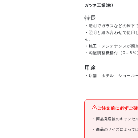
ガツネ工業(株)
特長
・透明でガラスなどの床下
・照明と組み合わせて使用
ん。
・施工・メンテナンスが簡
・勾配調整機構付（0～5％
用途
・店舗、ホテル、ショール
メーカー名
ご注文前に必ずご確
ブランド名
商品発送後のキャンセ
商品名
商品のサイズによって