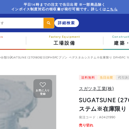
平日14時までの注文で当日出荷 ※一部商品除く
インボイス制度対応の領収書が発行可能です。詳しくは
こちら
詳細検索
工場設備
建築
小分類
SUGATSUNE (270180923)DPH5PCブゾン ペデスタルシステム※在庫限り DPH5PC 1個 
送料無料
当日出荷
代引決
スガツネ工業(株)
お気に入り
登録
SUGATSUNE (
ステム※在庫限り DP
発注コード
A0421990
売り切れ