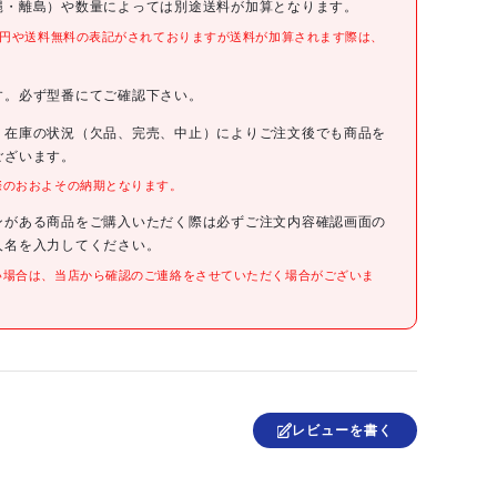
縄・離島）や数量によっては別途送料が加算となります。
DPH5PC
0円や送料無料の表記がされておりますが送料が加算されます際は、
。
6090円(税抜)
す。必ず型番にてご確認下さい。
、在庫の状況（欠品、完売、中止）によりご注文後でも商品を
4510932005166
ございます。
際のおおよその納期となります。
●ベース径(mm):200
●高さ(mm):100～170
ンがある商品をご購入いただく際は必ずご注文内容確認画面の
●ヘッド径(mm):155
人名を入力してください。
●耐荷重:1000kg/4個使用
い場合は、当店から確認のご連絡をさせていただく場合がございま
●ポリカーボネート(PC)
ベルギー
レビューを書く