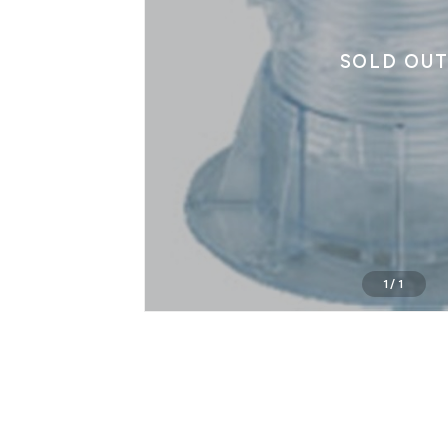
SOLD OU
1
/
1