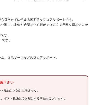
でも目立たずに使える画期的なフロアサポートです。
した際に、本体が透明なため影ができにくく意匠を損ないませ
単です。
）です。
ーム、展示ブースなどのフロアサポート。
スガツネ工業(株)
認下さい
SUGATSUNE
ル・返品はお受け出来ません。
SUGATSUNE (270180923)DPH5PCブゾン ペデスタルシス
は、ポスト投函にてお届けする商品もございます。
テム※在庫限り