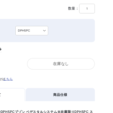
数量
9
在庫なし
せは
こちら
て
商品仕様
923)DPH5PCブゾン ペデスタルシステム※在庫限りDPH5PC ス