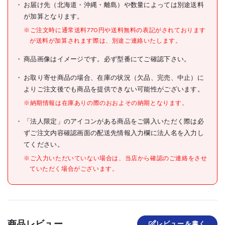
お届け先（北海道・沖縄・離島）や数量によっては別途送料
が加算となります。
JANコード
4989999716900
※ご注文時に通常送料770円や送料無料の表記がされております
●幅(mm):95
が送料が加算されます際は、別途ご連絡いたします。
●高さ(mm):32
●厚さ(mm):2
仕様
商品画像はイメージです。必ず型番にてご確認下さい。
●仕切板は2mmピッチで移動
できます
お取り寄せ商品の場合、在庫の状況（欠品、完売、中止）に
よりご注文後でも商品を提供できない可能性がございます。
材質/仕上
※納期情報は在庫ありの際のおおよその納期となります。
原産国
日本
「法人限定」のアイコンがある商品をご購入いただく際は必
ずご注文内容確認画面の配送先情報入力欄に法人名を入力し
セット内容/付属品
てください。
注意事項
●提供不可:chemSHERPA
※ご入力いただいていない場合は、当店から確認のご連絡をさせ
ていただく場合がございます。
組立品
商品レビュー
レビューを書く