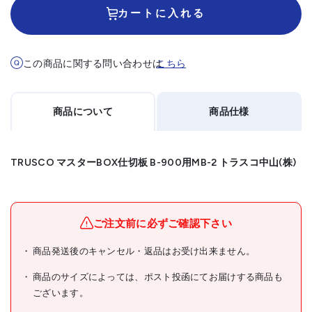
カートに入れる
この商品に関する問い合わせは
こちら
商品について
商品仕様
TRUSCO マスターBOX仕切板 B-900用MB-2 トラスコ中山(株)
メーカー名
トラスコ中山(株)
ブランド名
TRUSCO
ご注文前に必ずご確認下さい
TRUSCO マスターBOX仕切
商品発送後のキャンセル・返品はお受け出来ません。
商品名
板 B-900用
商品のサイズによっては、ポスト投函にてお届けする商品も
型式
MB-2
ございます。
メーカー希望小売価格
68円(税抜)