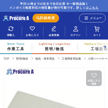
平日14時までの注文で当日出荷 ※一部商品除く
インボイス制度対応の領収書が発行可能です。詳しくは
こちら
詳細検索
再購入
お気に入り
会員登録
ログイン
カート
作業工具
照明/物流
工場設備
TOP
照明/物流
物流・保管用品
工場用保管設備
小型パーツケー
お気に入り
登録