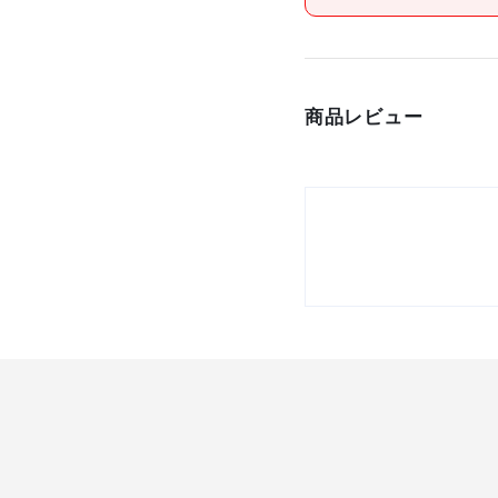
原産国
セット内容/付属品
商品レビュー
注意事項
組立品