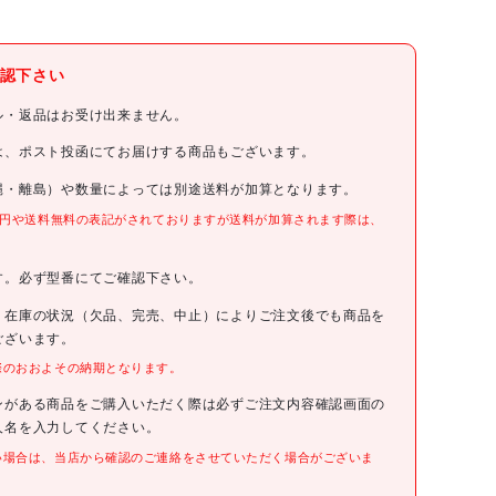
トラスコ中山(株)
認下さい
TRUSCO
ル・返品はお受け出来ません。
TRUSCO マスターBOX仕切板 B-900用
は、ポスト投函にてお届けする商品もございます。
縄・離島）や数量によっては別途送料が加算となります。
MB-2
0円や送料無料の表記がされておりますが送料が加算されます際は、
。
68円(税抜)
す。必ず型番にてご確認下さい。
4989999716900
、在庫の状況（欠品、完売、中止）によりご注文後でも商品を
ございます。
際のおおよその納期となります。
●幅(mm):95
●高さ(mm):32
●厚さ(mm):2
ンがある商品をご購入いただく際は必ずご注文内容確認画面の
人名を入力してください。
●仕切板は2mmピッチで移動できます
い場合は、当店から確認のご連絡をさせていただく場合がございま