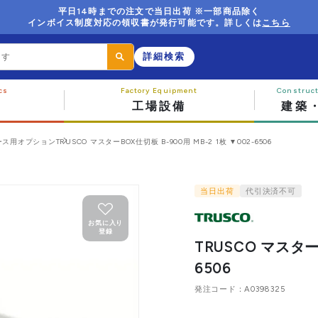
平日14時までの注文で当日出荷 ※一部商品除く
インボイス制度対応の領収書が発行可能です。詳しくは
こちら
詳細検索
工場設備
建築
ース用オプション
TRUSCO マスターBOX仕切板 B-900用 MB-2 1枚 ▼002-6506
当日出荷
代引決済不可
お気に入り
登録
TRUSCO マスターB
6506
発注コード
A0398325