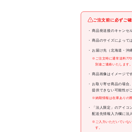
メーカー名
ご注文前に必ずご確
ブランド名
商品発送後のキャンセ
商品名
商品のサイズによって
お届け先（北海道・沖
型式
※ご注文時に通常送料77
別途ご連絡いたします
メーカー希望小売価格
商品画像はイメージで
JANコード
お取り寄せ商品の場合
提供できない可能性が
※納期情報は在庫ありの
仕様
「法人限定」のアイコ
配送先情報入力欄に法
※ご入力いただいていな
す。
材質/仕上