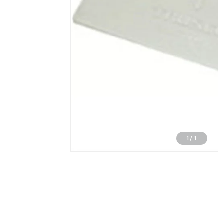
1
/
1