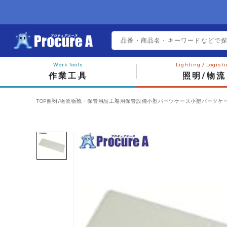
作業工具
照明/物流
TOP
照明/物流
物流・保管用品
工場用保管設備
小型パーツケース
小型パーツケ