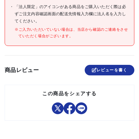
原産国
日本
「法人限定」のアイコンがある商品をご購入いただく際は必
ずご注文内容確認画面の配送先情報入力欄に法人名を入力し
●滑車、エンドスイベル
セット内容/付属品
●取付用ボルト・ナット
てください。
※ご入力いただいていない場合は、当店から確認のご連絡をさせ
●本機を使用するとけん引方
向が縦のみになります。
ていただく場合がございます。
●巻き取り速度とストローク
注意事項
は半分になります。
●電動ウインチECW100、
ECW200専用です。
商品レビュー
レビューを書く
組立品
この商品をシェアする