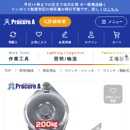
平日14時までの注文で当日出荷 ※一部商品除く
インボイス制度対応の領収書が発行可能です。詳しくは
こちら
詳細検索
再購入
お気に入り
会員登録
ログイン
カート
作業工具
照明/物流
工場設備
TOP
照明/物流
荷役用品
ウインチ・ジャッキ
ウインチ（電動式
お気に入り
登録