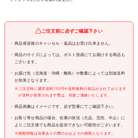
メーカー名
(株)スリーエッチ
ブランド名
HHH
ご注文前に必ずご確認下さい
HHH 電動ウインチ専用
商品発送後のキャンセル・返品はお受け出来ません。
商品名
200kgキット
商品のサイズによっては、ポスト投函にてお届けする商品も
型式
EW-DF
ございます。
メーカー希望小売価格
8950円(税抜)
お届け先（北海道・沖縄・離島）や数量によっては別途送料
が加算となります。
JANコード
4990077000118
※ご注文時に通常送料770円や送料無料の表記がされております
●最大吊上荷重(t):0.2
が送料が加算されます際は、別途ご連絡いたします。
●使用荷重(kg):200
●適合機種:ECW100
仕様
商品画像はイメージです。必ず型番にてご確認下さい。
●車径:50mm
●ラッチ付
お取り寄せ商品の場合、在庫の状況（欠品、完売、中止）に
よりご注文後でも商品を提供できない可能性がございます。
材質/仕上
●スチール
※納期情報は在庫ありの際のおおよその納期となります。