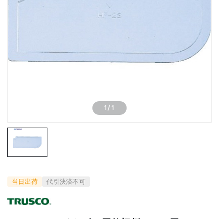
1
/
1
当日出荷
代引決済不可