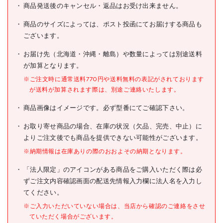
TRUSCO ライトビン用仕切
商品発送後のキャンセル・返品はお受け出来ません。
商品名
板 W197用
商品のサイズによっては、ポスト投函にてお届けする商品も
型式
HF-2S
ございます。
メーカー希望小売価格
135円(税抜)
お届け先（北海道・沖縄・離島）や数量によっては別途送料
が加算となります。
JANコード
4989999625486
※ご注文時に通常送料770円や送料無料の表記がされております
●間口(mm):145
が送料が加算されます際は、別途ご連絡いたします。
●高さ(mm):62.0
●適合機種:A-P、B-P、K-20
商品画像はイメージです。必ず型番にてご確認下さい。
仕様
●厚さ(mm):2.2
●材質:AS樹脂
お取り寄せ商品の場合、在庫の状況（欠品、完売、中止）に
●仕切り板
よりご注文後でも商品を提供できない可能性がございます。
※納期情報は在庫ありの際のおおよその納期となります。
材質/仕上
「法人限定」のアイコンがある商品をご購入いただく際は必
原産国
日本
ずご注文内容確認画面の配送先情報入力欄に法人名を入力し
セット内容/付属品
てください。
※ご入力いただいていない場合は、当店から確認のご連絡をさせ
注意事項
●提供不可:chemSHERPA
ていただく場合がございます。