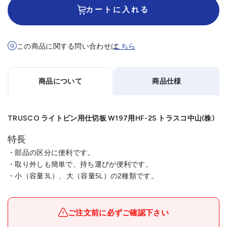
カートに入れる
この商品に関する問い合わせは
こちら
商品について
商品仕様
TRUSCO ライトビン用仕切板 W197用HF-2S トラスコ中山(株)
特長
・部品の区分に便利です。
・取り外しも簡単で、持ち運びが便利です。
・小（容量3L）、大（容量5L）の2種類です。
メーカー名
トラスコ中山(株)
ブランド名
TRUSCO
ご注文前に必ずご確認下さい