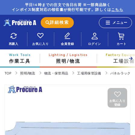
平日14時までの注文で当日出荷 ※一部商品除く
インボイス制度対応の領収書が発行可能です。詳しくは
こちら
詳細検索
再購入
お気に入り
会員登録
ログイン
カート
作業工具
照明/物流
工場設備
TOP
照明/物流
物流・保管用品
工場用保管設備
パネルラック
お気に入り
登録