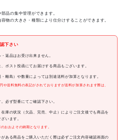
や部品の集中管理ができます。
内容物の大きさ・種類により仕分けすることができます。
トラスコ中山(株)
認下さい
TRUSCO
ル・返品はお受け出来ません。
TRUSCO 重量コンテナラック H1265 T5X24
は、ポスト投函にてお届けする商品もございます。
縄・離島）や数量によっては別途送料が加算となります。
U-1260
0円や送料無料の表記がされておりますが送料が加算されます際は、
。
93890円(税抜)
す。必ず型番にてご確認下さい。
4989999668704
、在庫の状況（欠品、完売、中止）によりご注文後でも商品を
ございます。
際のおおよその納期となります。
●間口(mm):904
●奥行(mm):350
●高さ(mm):1265
ンがある商品をご購入いただく際は必ずご注文内容確認画面の