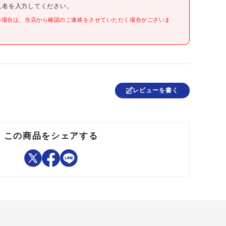
●最大積載量(kg/台):100
人名を入力してください。
●コンテナ:T5 24個
●棚段数(段):大 6段
い場合は、当店から確認のご連絡をさせていただく場合がございま
●組立目安:1人30分
●T2、T5コンテナ専用
●適合カード差し:J型(別売)
レビューを書く
日本
この商品をシェアする
●片面タイプにはキャスターは取り付けできません。
●カード差しJ型別売
●提供不可:chemSHERPA
お客様で組立が必要な商品です。