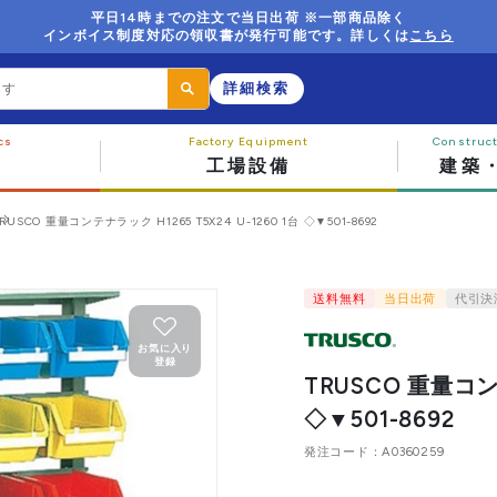
平日14時までの注文で当日出荷 ※一部商品除く
インボイス制度対応の領収書が発行可能です。詳しくは
こちら
詳細検索
工場設備
建築
RUSCO 重量コンテナラック H1265 T5X24 U-1260 1台 ◇▼501-8692
送料無料
当日出荷
代引決
お気に入り
登録
TRUSCO 重量コンテ
◇▼501-8692
発注コード
A0360259