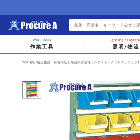
作業工具
照明/物流
TOP
照明/物流
物流・保管用品
工場用保管設備
コンテナラック
コンテナラック
T