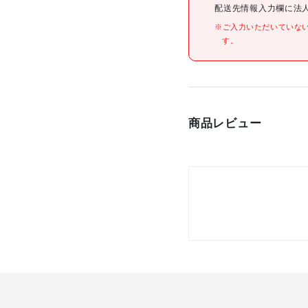
配送先情報入力欄に法
※ご入力いただいていな
す。
材質/仕上
商品レビュー
原産国
セット内容/付属品
注意事項
組立品