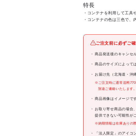
特長
・コンテナを利用して工具
・コンテナの色は三色で、
メーカー名
ご注文前に必ずご確
ブランド名
商品発送後のキャンセ
商品名
商品のサイズによって
お届け先（北海道・沖
型式
※ご注文時に通常送料77
別途ご連絡いたします
メーカー希望小売価格
商品画像はイメージで
JANコード
お取り寄せ商品の場合
提供できない可能性が
※納期情報は在庫ありの
仕様
「法人限定」のアイコ