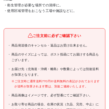
・衛生管理が必要な場所での清掃に。
・使用区域管理をおこなう工場や施設などに。
メーカー名
トラスコ中山(株)
ブランド名
TRUSCO
ご注文前に必ずご確認下さい
TRUSCO 歯ブラシ型ブラシ
商品発送後のキャンセル・返品はお受け出来ません。
商品名
HACCP対応 ブルー
商品のサイズによっては、ポスト投函にてお届けする商品も
型式
TBB-165-B
ございます。
メーカー希望小売価格
440円(税抜)
お届け先（北海道・沖縄・離島）や数量によっては別途送料
が加算となります。
JANコード
4550414414383
※ご注文時に通常送料770円や送料無料の表記がされております
●色:ブルー
が送料が加算されます際は、別途ご連絡いたします。
●縦(mm):165
●横(mm):11
商品画像はイメージです。必ず型番にてご確認下さい。
●厚さ(mm):13
●耐熱温度(℃):120
仕様
●線径(mm):0.2
お取り寄せ商品の場合、在庫の状況（欠品、完売、中止）に