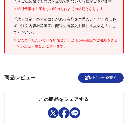
よりご注文後でも商品を提供できない可能性がございます。
●食品衛生法適合(ポジティ
ブリスト適合)
※納期情報は在庫ありの際のおおよその納期となります。
●HACCP対応清掃用品
「法人限定」のアイコンがある商品をご購入いただく際は必
●本体:ポリプロピレン
材質/仕上
ずご注文内容確認画面の配送先情報入力欄に法人名を入力し
●毛:ポリエステル
てください。
原産国
日本
※ご入力いただいていない場合は、当店から確認のご連絡をさせ
ていただく場合がございます。
セット内容/付属品
注意事項
組立品
商品レビュー
レビューを書く
この商品をシェアする