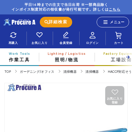
平日14時までの注文で当日出荷 ※一部商品除く
インボイス制度対応の領収書が発行可能です。詳しくは
こちら
詳細検索
再購入
お気に入り
会員登録
ログイン
カート
作業工具
照明/物流
工場設備
TOP
ガーデニング/オフィス
清掃機器
清掃機器
HACCP対応そ
お気に入り
登録