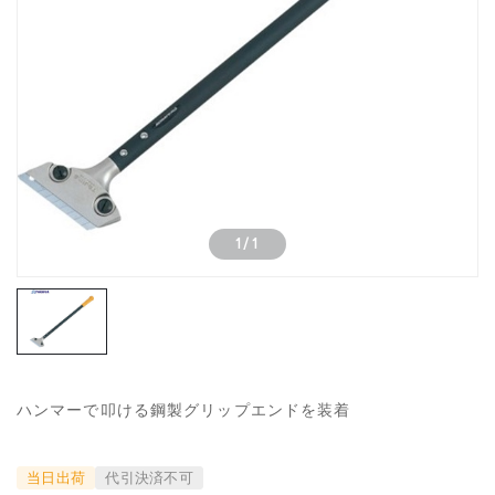
1
/
1
ハンマーで叩ける鋼製グリップエンドを装着
当日出荷
代引決済不可