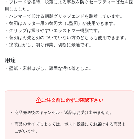
・ブレード交換時、脱落による事故を防ぐセーフティーばねを採
用しました。
・ハンマーで叩ける鋼製グリップエンドを装着しています。
・替刃はカッター用の替刃大（L型刃）が使用できます。
・グリップは握りやすいエラストマー樹脂です。
・替刃は刃先と刃のついていない方のどちらも使用できます。
・塗装はがし、削り作業、切断に最適です。
用途
・壁紙・床材はがし、頑固な汚れ落としに。
メーカー名
(株)TJMデザイン
ブランド名
タジマ
ご注文前に必ずご確認下さい
タジマ スクレーパーL型
商品発送後のキャンセル・返品はお受け出来ません。
商品名
600mm
商品のサイズによっては、ポスト投函にてお届けする商品も
型式
SCR-L600
ございます。
メーカー希望小売価格
4750円(税抜)