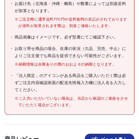
お届け先（北海道・沖縄・離島）や数量によっては別途送料
が加算となります。
JANコード
4975364016140
※ご注文時に通常送料770円や送料無料の表記がされております
●全長(mm):600
が送料が加算されます際は、別途ご連絡いたします。
●刃幅(mm):100
●刃長(mm):18
商品画像はイメージです。必ず型番にてご確認下さい。
●刃厚(mm):0.5
仕様
●刃幅(A)(mm):100
●刃厚:0.5mm
お取り寄せ商品の場合、在庫の状況（欠品、完売、中止）に
よりご注文後でも商品を提供できない可能性がございます。
●刃厚:0.5mm
※納期情報は在庫ありの際のおおよその納期となります。
●刃:スチール
材質/仕上
●グリップ:エラストマー樹脂
「法人限定」のアイコンがある商品をご購入いただく際は必
●ブレート:SK120
ずご注文内容確認画面の配送先情報入力欄に法人名を入力し
てください。
原産国
中国
※ご入力いただいていない場合は、当店から確認のご連絡をさせ
セット内容/付属品
●替刃(CBL-ON10)5枚
ていただく場合がございます。
注意事項
組立品