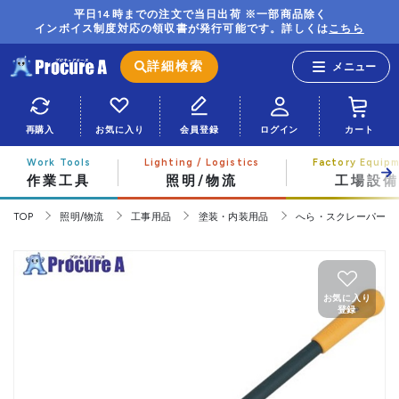
平日14時までの注文で当日出荷 ※一部商品除く
インボイス制度対応の領収書が発行可能です。詳しくは
こちら
詳細検索
再購入
お気に入り
会員登録
ログイン
カート
作業工具
照明/物流
工場設備
TOP
照明/物流
工事用品
塗装・内装用品
へら・スクレーパー
お気に入り
登録