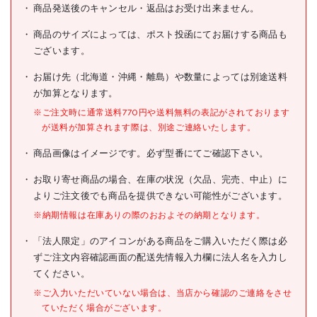
佐野屋 SANOPACK50 密閉
商品発送後のキャンセル・返品はお受け出来ません。
商品名
容器
商品のサイズによっては、ポスト投函にてお届けする商品も
型式
SANOPACK50
ございます。
メーカー希望小売価格
オープン
お届け先（北海道・沖縄・離島）や数量によっては別途送料
が加算となります。
JANコード
※ご注文時に通常送料770円や送料無料の表記がされております
●色:半透明(乳白色)
が送料が加算されます際は、別途ご連絡いたします。
●奥行(mm):67-55
●高さ(mm):29
商品画像はイメージです。必ず型番にてご確認下さい。
●容量(ml):50
●外形寸法(mm)径×高
仕様
さ:67×29
お取り寄せ商品の場合、在庫の状況（欠品、完売、中止）に
●外径(mm):67
よりご注文後でも商品を提供できない可能性がございます。
●「RoHS」「SDS」対応品
※納期情報は在庫ありの際のおおよその納期となります。
●耐熱温度(本体):80℃、(フ
タ):60℃
「法人限定」のアイコンがある商品をご購入いただく際は必
ずご注文内容確認画面の配送先情報入力欄に法人名を入力し
●本体:ポリプロピレン(PP)
材質/仕上
●フタ:ポリエチレン(PE)
てください。
※ご入力いただいていない場合は、当店から確認のご連絡をさせ
原産国
日本
ていただく場合がございます。