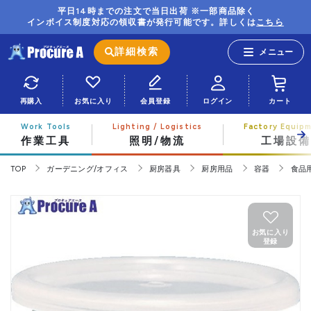
平日14時までの注文で当日出荷 ※一部商品除く
インボイス制度対応の領収書が発行可能です。詳しくは
こちら
詳細検索
再購入
お気に入り
会員登録
ログイン
カート
作業工具
照明/物流
工場設備
TOP
ガーデニング/オフィス
厨房器具
厨房用品
容器
食品
お気に入り
登録