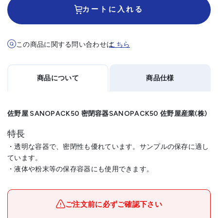
カートに入れる
この商品に関する問い合わせは
こちら
商品について
商品仕様
佐野屋 SANOPACK50 密閉容器SANOPACK50 佐野屋産業(株)
特長
・透明な容器で、密閉性も優れています。サンプルの保存に適し
ています。
・液体や粉末等の保存容器にも使用できます。
メーカー名
佐野屋産業(株)
ブランド名
佐野屋
ご注文前に必ずご確認下さい