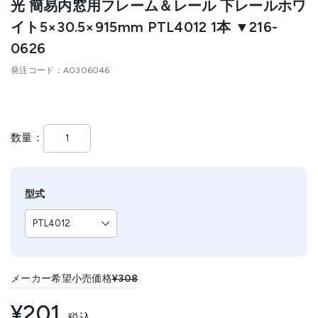
光 簡易内窓用フレーム＆レール 下レールホワ
イト5×30.5×915mm PTL4012 1本 ▼216-
0626
発注コード
A0306046
数量
型式
メーカー希望小売価格
¥308
¥201
税込