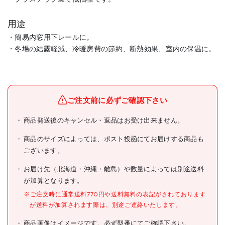
用途
・簡易内窓用下レールに。
・冬場の結露軽減、冷暖房費の節約、断熱効果、室内の保温に。
メーカー名
(株)光
ブランド名
光
ご注文前に必ずご確認下さい
光 簡易内窓用フレーム＆レ
商品発送後のキャンセル・返品はお受け出来ません。
商品名
ール 下レールホワイト
5×30.5×915mm
商品のサイズによっては、ポスト投函にてお届けする商品も
ございます。
型式
PTL4012
お届け先（北海道・沖縄・離島）や数量によっては別途送料
メーカー希望小売価格
280円(税抜)
が加算となります。
JANコード
4977720018300
※ご注文時に通常送料770円や送料無料の表記がされております
が送料が加算されます際は、別途ご連絡いたします。
●色:ホワイト
●幅(mm):30.5
商品画像はイメージです。必ず型番にてご確認下さい。