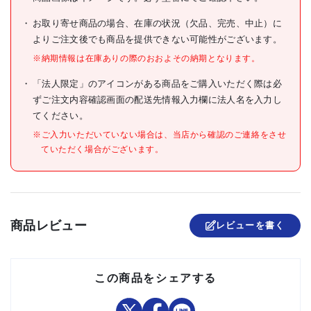
●長さ(mm):915
●厚さ(mm):5
仕様
●高さ(mm):5
お取り寄せ商品の場合、在庫の状況（欠品、完売、中止）に
よりご注文後でも商品を提供できない可能性がございます。
●簡易内窓・パーテーション
用フレーム・レール
※納期情報は在庫ありの際のおおよその納期となります。
材質/仕上
●塩化ビニール樹脂
「法人限定」のアイコンがある商品をご購入いただく際は必
ずご注文内容確認画面の配送先情報入力欄に法人名を入力し
原産国
日本
てください。
セット内容/付属品
※ご入力いただいていない場合は、当店から確認のご連絡をさせ
ていただく場合がございます。
●個人宅様への直送はお断り
注意事項
します。
組立品
商品レビュー
レビューを書く
この商品をシェアする