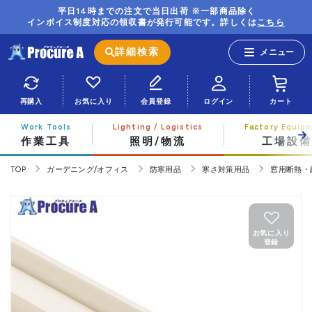
平日14時までの注文で当日出荷 ※一部商品除く
インボイス制度対応の領収書が発行可能です。詳しくは
こちら
詳細検索
再購入
お気に入り
会員登録
ログイン
カート
作業工具
照明/物流
工場設備
TOP
ガーデニング/オフィス
防寒用品
寒さ対策用品
窓用断熱・
お気に入り
登録