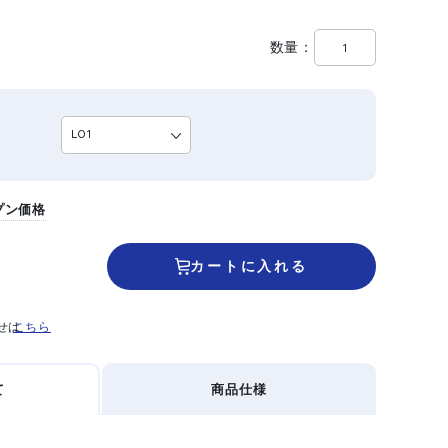
数量
プン価格
カートに入れる
せは
こちら
て
商品仕様