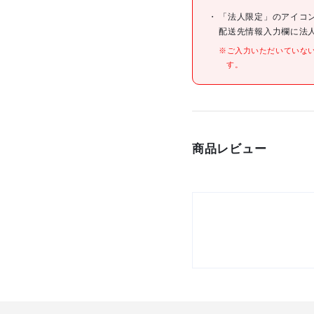
「法人限定」のアイコ
配送先情報入力欄に法
※ご入力いただいていな
す。
材質/仕上
原産国
商品レビュー
セット内容/付属品
注意事項
組立品