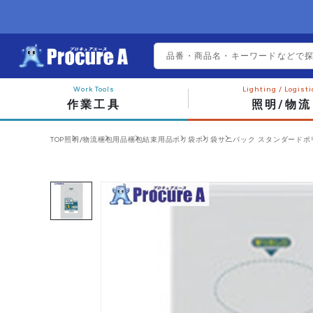
作業工具
照明/物流
TOP
照明/物流
梱包用品
梱包結束用品
ポリ袋
ポリ袋
サニパック スタンダードポリ袋1号