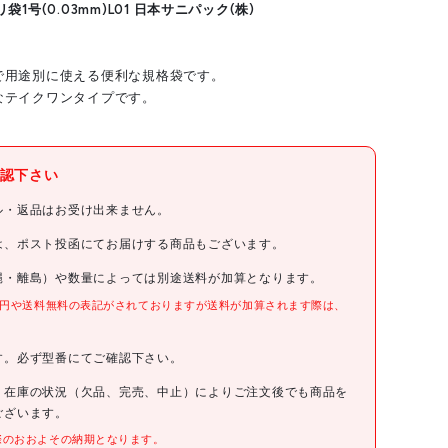
1号(0.03mm)L01 日本サニパック(株)
で用途別に使える便利な規格袋です。
なテイクワンタイプです。
日本サニパック(株)
認下さい
サニパック
ル・返品はお受け出来ません。
サニパック スタンダードポリ袋1号(0.03mm)
は、ポスト投函にてお届けする商品もございます。
縄・離島）や数量によっては別途送料が加算となります。
L01
0円や送料無料の表記がされておりますが送料が加算されます際は、
。
オープン
す。必ず型番にてご確認下さい。
4902393419017
、在庫の状況（欠品、完売、中止）によりご注文後でも商品を
ございます。
際のおおよその納期となります。
●色:透明