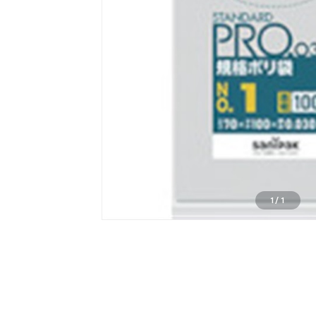
1
/
1