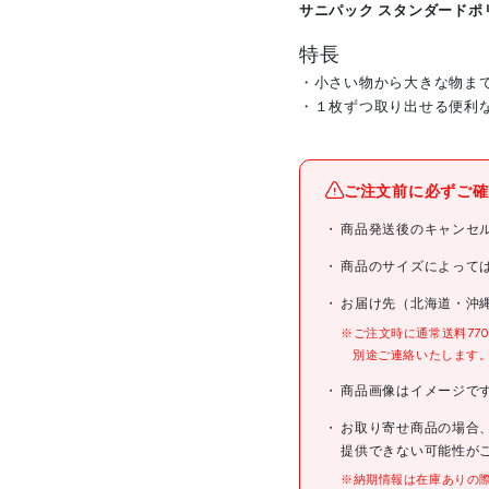
サニパック スタンダードポリ袋
特長
・小さい物から大きな物ま
・１枚ずつ取り出せる便利
メーカー名
ご注文前に必ずご確
ブランド名
商品発送後のキャンセ
商品名
商品のサイズによって
お届け先（北海道・沖
型式
※ご注文時に通常送料77
別途ご連絡いたします
メーカー希望小売価格
商品画像はイメージで
JANコード
お取り寄せ商品の場合
提供できない可能性が
※納期情報は在庫ありの
仕様