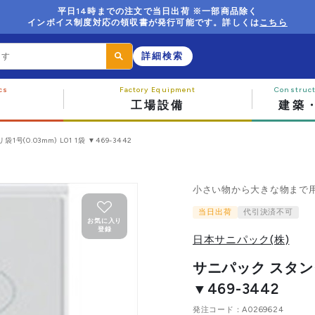
平日14時までの注文で当日出荷 ※一部商品除く
インボイス制度対応の領収書が発行可能です。詳しくは
こちら
詳細検索
工場設備
建築
(0.03mm) L01 1袋 ▼469-3442
小さい物から大きな物まで
当日出荷
代引決済不可
お気に入り
登録
日本サニパック(株)
サニパック スタンダー
▼469-3442
発注コード
A0269624