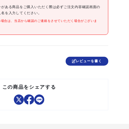
●縦(mm):100
●横(mm):70
ンがある商品をご購入いただく際は必ずご注文内容確認画面の
●厚さ(mm):0.03
人名を入力してください。
●規格(号):1
い場合は、当店から確認のご連絡をさせていただく場合がございま
●食品衛生法適合(ポジティブリスト適合)
●低密度ポリエチレン(LLDPE)
中国
レビューを書く
この商品をシェアする