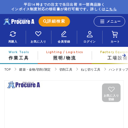
平日14時までの注文で当日出荷 ※一部商品除く
インボイス制度対応の領収書が発行可能です。詳しくは
こちら
詳細検索
再購入
お気に入り
会員登録
ログイン
カート
作業工具
照明/物流
工場設備
TOP
建築・金物/切削/測定
切削工具
ねじ切り工具
ハンドタッ
お気に入り
登録