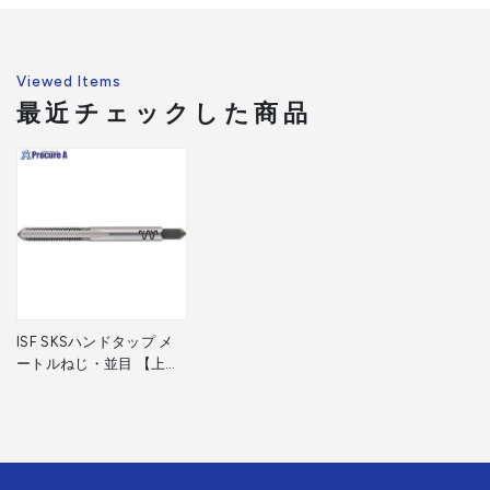
Viewed Items
最近チェックした商品
ISF SKSハンドタップ メ
ートルねじ・並目 【上
#3】 M5X0.8 IS-S-HT-
M5X0.8-3 1本 ▼504-
9989