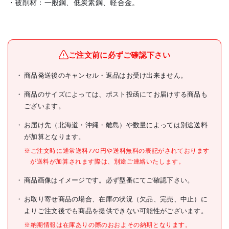
・被削材：一般鋼、低炭素鋼、軽合金。
メーカー名
(株)イシハシ精工
ブランド名
ISF
ご注文前に必ずご確認下さい
ISF SKSハンドタップ メート
商品発送後のキャンセル・返品はお受け出来ません。
商品名
ルねじ・並目 【上#3】
M5X0.8
商品のサイズによっては、ポスト投函にてお届けする商品も
ございます。
型式
IS-S-HT-M5X0.8-3
お届け先（北海道・沖縄・離島）や数量によっては別途送料
メーカー希望小売価格
580円(税抜)
が加算となります。
JANコード
4957656913733
※ご注文時に通常送料770円や送料無料の表記がされております
が送料が加算されます際は、別途ご連絡いたします。
●先端:上
●精度:JIS3級
商品画像はイメージです。必ず型番にてご確認下さい。
●精度表記:JIS級
●呼び寸法:M5
●ピッチ(mm):0.8
お取り寄せ商品の場合、在庫の状況（欠品、完売、中止）に
●ねじ長さ(mm):22
よりご注文後でも商品を提供できない可能性がございます。
●全長(mm):60
●シャンク径(mm):5.5
※納期情報は在庫ありの際のおおよその納期となります。
仕様