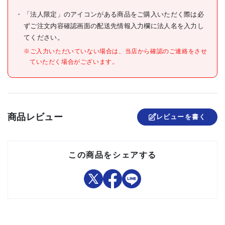
●シャンク四角部(mm):4.5
●下穴径(mm):4.2
「法人限定」のアイコンがある商品をご購入いただく際は必
●加工ねじ:メートルねじ
ずご注文内容確認画面の配送先情報入力欄に法人名を入力し
●先端食付き:1.5山
●ねじ長(mm):22
てください。
●食い付山数:1.5山
※ご入力いただいていない場合は、当店から確認のご連絡をさせ
●加工ねじ:メートルねじ
ていただく場合がございます。
材質/仕上
●合金工具鋼(SKS2)
原産国
日本
商品レビュー
セット内容/付属品
レビューを書く
注意事項
組立品
この商品をシェアする