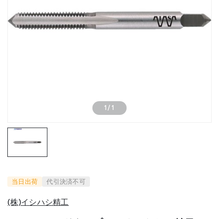
1
/
1
当日出荷
代引決済不可
(株)イシハシ精工