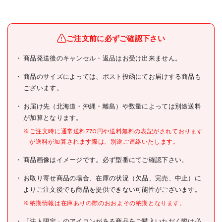
メーカー名
山崎産業(株)
ブランド名
コンドル
ご注文前に必ずご確認下さい
コンドル 素足スノコ コーナ
商品発送後のキャンセル・返品はお受け出来ません。
商品名
ー ピンク
商品のサイズによっては、ポスト投函にてお届けする商品も
型式
F-163-FC P
ございます。
メーカー希望小売価格
190円(税抜)
お届け先（北海道・沖縄・離島）や数量によっては別途送料
が加算となります。
JANコード
4903180470327
※ご注文時に通常送料770円や送料無料の表記がされております
●色:ピンク
が送料が加算されます際は、別途ご連絡いたします。
●サイズ長辺(mm):75
●サイズ短辺(mm):75
商品画像はイメージです。必ず型番にてご確認下さい。
●厚さ(mm):14
●タイプ:コーナー
仕様
お取り寄せ商品の場合、在庫の状況（欠品、完売、中止）に
●重量(g):24防炎許可番号
よりご注文後でも商品を提供できない可能性がございます。
(EO.010184)
●耐荷重:約2.8kg/平方センチ
※納期情報は在庫ありの際のおおよその納期となります。
メートル
「法人限定」のアイコンがある商品をご購入いただく際は必