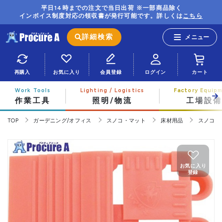
平日14時までの注文で当日出荷 ※一部商品除く
インボイス制度対応の領収書が発行可能です。詳しくは
こちら
詳細検索
再購入
お気に入り
会員登録
ログイン
カート
作業工具
照明/物流
工場設備
TOP
ガーデニング/オフィス
スノコ・マット
床材用品
スノコ
お気に入り
登録