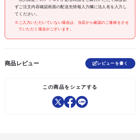
●エチレン酢酸ビニール樹脂
材質/仕上
ずご注文内容確認画面の配送先情報入力欄に法人名を入力し
(EVA)
てください。
原産国
日本
※ご入力いただいていない場合は、当店から確認のご連絡をさせ
ていただく場合がございます。
セット内容/付属品
注意事項
組立品
商品レビュー
レビューを書く
この商品をシェアする