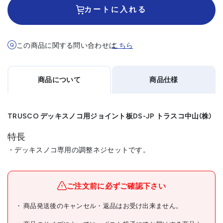
カートに入れる
この商品に関する問い合わせは
こちら
商品について
商品仕様
TRUSCO デッキスノコ用ジョイント板DS-JP トラスコ中山(株)
特長
・デッキスノコ専用の調整ネジセットです。
メーカー名
トラスコ中山(株)
ブランド名
TRUSCO
ご注文前に必ずご確認下さい
TRUSCO デッキスノコ用ジ
商品発送後のキャンセル・返品はお受け出来ません。
商品名
ョイント板