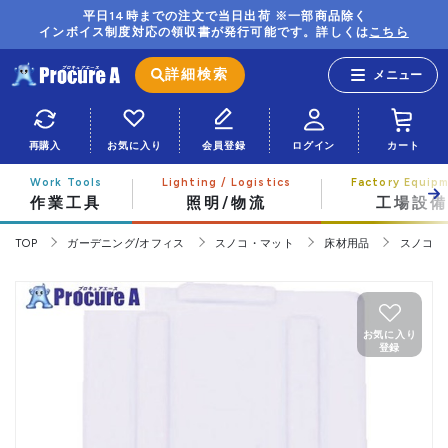
平日14時までの注文で当日出荷 ※一部商品除く
インボイス制度対応の領収書が発行可能です。詳しくは
こちら
詳細検索
再購入
お気に入り
会員登録
ログイン
カート
作業工具
照明/物流
工場設備
TOP
ガーデニング/オフィス
スノコ・マット
床材用品
スノコ
お気に入り
登録