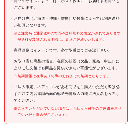
商品のサイズによっては、ポスト投函にてお届けする商品も
型式
DS-JP
ございます。
メーカー希望小売価格
70円(税抜)
お届け先（北海道・沖縄・離島）や数量によっては別途送料
が加算となります。
JANコード
4989999212587
※ご注文時に通常送料770円や送料無料の表記がされております
●色:ブルー
が送料が加算されます際は、別途ご連絡いたします。
●品名:ジョイント板
仕様
商品画像はイメージです。必ず型番にてご確認下さい。
●色:ブルー
お取り寄せ商品の場合、在庫の状況（欠品、完売、中止）に
材質/仕上
よりご注文後でも商品を提供できない可能性がございます。
原産国
日本
※納期情報は在庫ありの際のおおよその納期となります。
セット内容/付属品
「法人限定」のアイコンがある商品をご購入いただく際は必
ずご注文内容確認画面の配送先情報入力欄に法人名を入力し
●コーナースペーサーセット
てください。
は、コーナー補強用に1セッ
ト(2本)必要です。セットに
※ご入力いただいていない場合は、当店から確認のご連絡をさせ
は調整ネジセット、ゴム足は
ていただく場合がございます。
含まれていません。別途必要
です。
注意事項
●コーナースペーサーセット