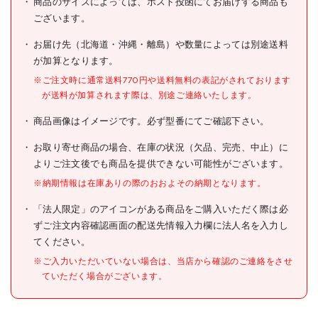
商品のサイズによっては、ポスト投函にてお届けする商品も
型式
DS-GA
ございます。
メーカー希望小売価格
170円(税抜)
お届け先（北海道・沖縄・離島）や数量によっては別途送料
が加算となります。
JANコード
4989999212570
※ご注文時に通常送料770円や送料無料の表記がされております
●色:ブルー
が送料が加算されます際は、別途ご連絡いたします。
●品名:ゴム足
仕様
商品画像はイメージです。必ず型番にてご確認下さい。
●色:ブルー
お取り寄せ商品の場合、在庫の状況（欠品、完売、中止）に
材質/仕上
よりご注文後でも商品を提供できない可能性がございます。
原産国
日本
※納期情報は在庫ありの際のおおよその納期となります。
セット内容/付属品
「法人限定」のアイコンがある商品をご購入いただく際は必
ずご注文内容確認画面の配送先情報入力欄に法人名を入力し
●コーナースペーサーセット
てください。
は、コーナー補強用に1セッ
ト(2本)必要です。セットに
※ご入力いただいていない場合は、当店から確認のご連絡をさせ
は調整ネジセット、ゴム足は
ていただく場合がございます。
含まれていません。別途必要
です。
注意事項
●コーナースペーサーセット