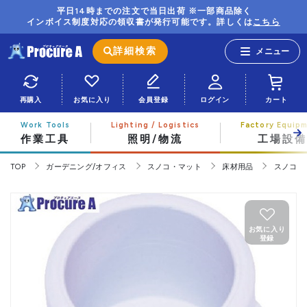
平日14時までの注文で当日出荷 ※一部商品除く
インボイス制度対応の領収書が発行可能です。詳しくは
こちら
詳細検索
再購入
お気に入り
会員登録
ログイン
カート
作業工具
照明/物流
工場設備
TOP
ガーデニング/オフィス
スノコ・マット
床材用品
スノコ
お気に入り
登録