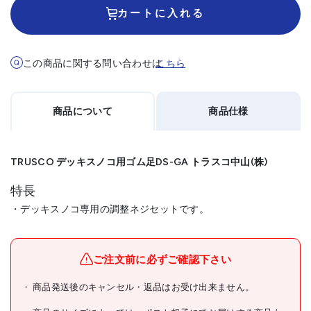
カートに入れる
この商品に関する問い合わせは
こちら
商品について
商品仕様
TRUSCO デッキスノコ用ゴム足DS-GA トラスコ中山(株)
特長
・デッキスノコ専用の調整ネジセットです。
メーカー名
トラスコ中山(株)
ブランド名
TRUSCO
ご注文前に必ずご確認下さい
TRUSCO デッキスノコ用ゴ
商品発送後のキャンセル・返品はお受け出来ません。
商品名
ム足