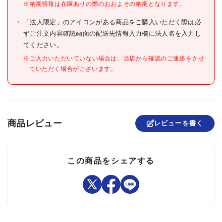
●密度:65kg/[[M3]]
※納期情報は在庫ありの際のおおよその納期となります。
材質/仕上
●発泡ポリエチレン
「法人限定」のアイコンがある商品をご購入いただく際は必
ずご注文内容確認画面の配送先情報入力欄に法人名を入力し
原産国
日本
てください。
セット内容/付属品
※ご入力いただいていない場合は、当店から確認のご連絡をさせ
ていただく場合がございます。
注意事項
組立品
商品レビュー
レビューを書く
この商品をシェアする