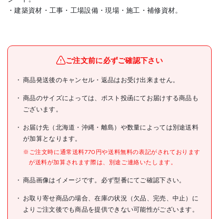
・建築資材・工事・工場設備・現場・施工・補修資材。
メーカー名
(株)光
ブランド名
光
ご注文前に必ずご確認下さい
光 ポリエチレン(ブル
商品発送後のキャンセル・返品はお受け出来ません。
商品名
ー)5×100mm角
商品のサイズによっては、ポスト投函にてお届けする商品も
型式
CS5-10-2
ございます。
メーカー希望小売価格
オープン
お届け先（北海道・沖縄・離島）や数量によっては別途送料
が加算となります。
JANコード
4977720075129
※ご注文時に通常送料770円や送料無料の表記がされております
●色:ブルー
が送料が加算されます際は、別途ご連絡いたします。
●厚さ(mm):5
●幅(mm):100
商品画像はイメージです。必ず型番にてご確認下さい。
●長さ(mm):100
仕様
●縦(mm):100
●横(mm):100
お取り寄せ商品の場合、在庫の状況（欠品、完売、中止）に
よりご注文後でも商品を提供できない可能性がございます。
●使用温度範囲:0～70℃