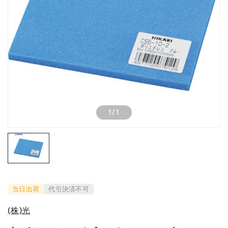
1
/
1
当日出荷
代引決済不可
(株)光