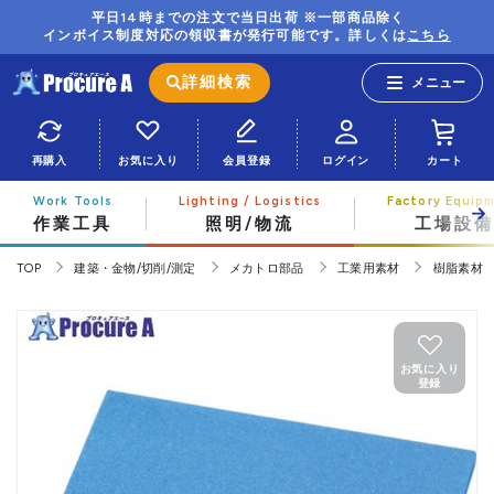
平日14時までの注文で当日出荷 ※一部商品除く
インボイス制度対応の領収書が発行可能です。詳しくは
こちら
詳細検索
再購入
お気に入り
会員登録
ログイン
カート
作業工具
照明/物流
工場設備
TOP
建築・金物/切削/測定
メカトロ部品
工業用素材
樹脂素材
お気に入り
登録