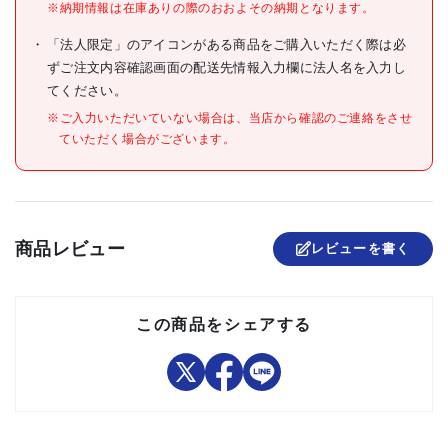
※納期情報は在庫ありの際のおおよその納期となります。
●高密度ポリエチレン(HDPE)
材質/仕上
＋天然ライムストーン(LS)
「法人限定」のアイコンがある商品をご購入いただく際は必
原産国
中国
ずご注文内容確認画面の配送先情報入力欄に法人名を入力し
てください。
セット内容/付属品
※ご入力いただいていない場合は、当店から確認のご連絡をさせ
注意事項
ていただく場合がございます。
組立品
商品レビュー
レビューを書く
この商品をシェアする