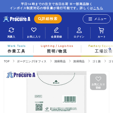
平日14時までの注文で当日出荷 ※一部商品除く
インボイス制度対応の領収書が発行可能です。詳しくは
こちら
詳細検索
再購入
お気に入り
会員登録
ログイン
カート
作業工具
照明/物流
工場設備
TOP
ガーデニング/オフィス
清掃用品
清掃用品
ゴミ袋
ゴ
お気に入り
登録