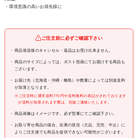
・環境意識の高いお得先様に
メーカー名
日本サニパック(株)
ブランド名
サニパック
ご注文前に必ずご確認下さい
サニパック NOCOO容量表
商品発送後のキャンセル・返品はお受け出来ません。
商品名
記入りゴミ袋20L10枚
商品のサイズによっては、ポスト投函にてお届けする商品も
型式
CHT21
ございます。
メーカー希望小売価格
オープン
お届け先（北海道・沖縄・離島）や数量によっては別途送料
が加算となります。
JANコード
4902393508216
※ご注文時に通常送料770円や送料無料の表記がされております
●容量(L):20
が送料が加算されます際は、別途ご連絡いたします。
●縦(mm):600
●横(mm):520
商品画像はイメージです。必ず型番にてご確認下さい。
仕様
●厚さ(mm):0.018
●色:白半透明
お取り寄せ商品の場合、在庫の状況（欠品、完売、中止）に
●1冊:10枚入
よりご注文後でも商品を提供できない可能性がございます。