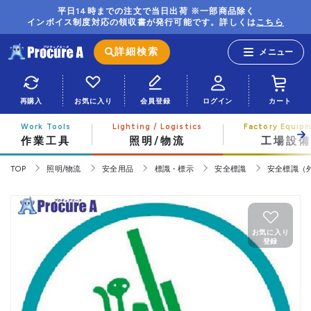
平日14時までの注文で当日出荷 ※一部商品除く
インボイス制度対応の領収書が発行可能です。詳しくは
こちら
詳細検索
再購入
お気に入り
会員登録
ログイン
カート
作業工具
照明/物流
工場設備
TOP
照明/物流
安全用品
標識・標示
安全標識
安全標識（
お気に入り
登録