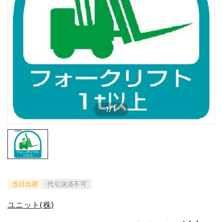
1
/
1
当日出荷
代引決済不可
ユニット(株)