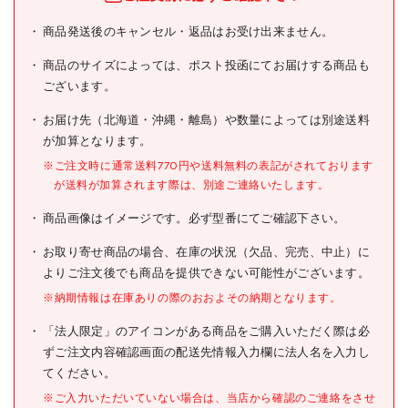
ユニット ステッカー フォー
商品発送後のキャンセル・返品はお受け出来ません。
商品名
クリフト1t以上・2枚1シー
ト・35X35
商品のサイズによっては、ポスト投函にてお届けする商品も
ございます。
型式
851-61
お届け先（北海道・沖縄・離島）や数量によっては別途送料
メーカー希望小売価格
200円(税抜)
が加算となります。
JANコード
4582183904482
※ご注文時に通常送料770円や送料無料の表記がされております
が送料が加算されます際は、別途ご連絡いたします。
●表示内容:フォークリフト1t
以上
商品画像はイメージです。必ず型番にてご確認下さい。
●取付仕様:粘着シール
仕様
●縦(mm):35
●横(mm):35
お取り寄せ商品の場合、在庫の状況（欠品、完売、中止）に
よりご注文後でも商品を提供できない可能性がございます。
●取付方法:貼付タイプ
※納期情報は在庫ありの際のおおよその納期となります。
材質/仕上
●ステッカー
「法人限定」のアイコンがある商品をご購入いただく際は必
原産国
日本
ずご注文内容確認画面の配送先情報入力欄に法人名を入力し
てください。
セット内容/付属品
※ご入力いただいていない場合は、当店から確認のご連絡をさせ