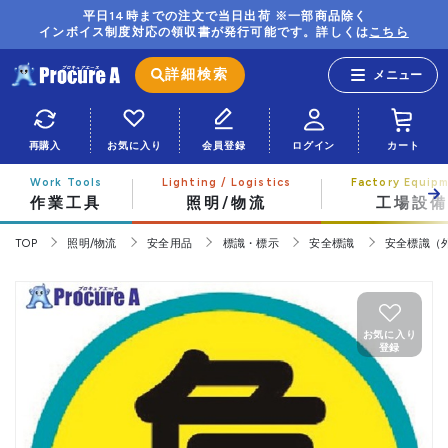
平日14時までの注文で当日出荷 ※一部商品除く
インボイス制度対応の領収書が発行可能です。詳しくは
こちら
詳細検索
再購入
お気に入り
会員登録
ログイン
カート
作業工具
照明/物流
工場設備
TOP
照明/物流
安全用品
標識・標示
安全標識
安全標識（
お気に入り
登録