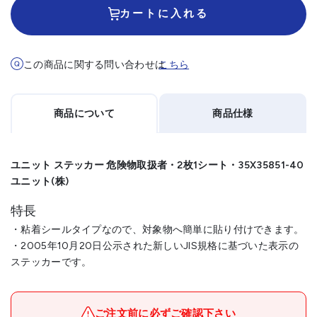
カートに入れる
この商品に関する問い合わせは
こちら
商品について
商品仕様
ユニット ステッカー 危険物取扱者・2枚1シート・35X35851-40
ユニット(株)
特長
・粘着シールタイプなので、対象物へ簡単に貼り付けできます。
・2005年10月20日公示された新しいJIS規格に基づいた表示の
ステッカーです。
メーカー名
ユニット(株)
ブランド名
ユニット
ご注文前に必ずご確認下さい