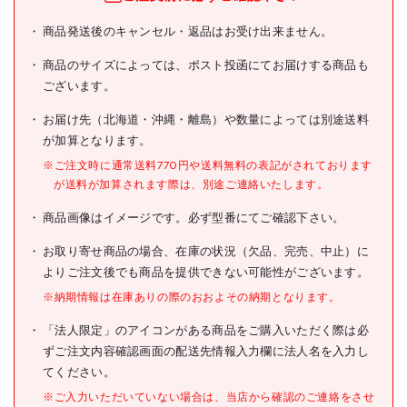
ユニット ステッカー 危険物
商品発送後のキャンセル・返品はお受け出来ません。
商品名
取扱者・2枚1シート・
35X35
商品のサイズによっては、ポスト投函にてお届けする商品も
ございます。
型式
851-40
お届け先（北海道・沖縄・離島）や数量によっては別途送料
メーカー希望小売価格
200円(税抜)
が加算となります。
JANコード
4582183904444
※ご注文時に通常送料770円や送料無料の表記がされております
が送料が加算されます際は、別途ご連絡いたします。
●表示内容:危険物取扱者
●取付仕様:粘着シール
商品画像はイメージです。必ず型番にてご確認下さい。
●縦(mm):35
仕様
●横(mm):35
お取り寄せ商品の場合、在庫の状況（欠品、完売、中止）に
●取付方法:貼付タイプ
よりご注文後でも商品を提供できない可能性がございます。
※納期情報は在庫ありの際のおおよその納期となります。
材質/仕上
●ステッカー
「法人限定」のアイコンがある商品をご購入いただく際は必
原産国
日本
ずご注文内容確認画面の配送先情報入力欄に法人名を入力し
セット内容/付属品
てください。
※ご入力いただいていない場合は、当店から確認のご連絡をさせ
●貼り付ける面のゴミ・油等