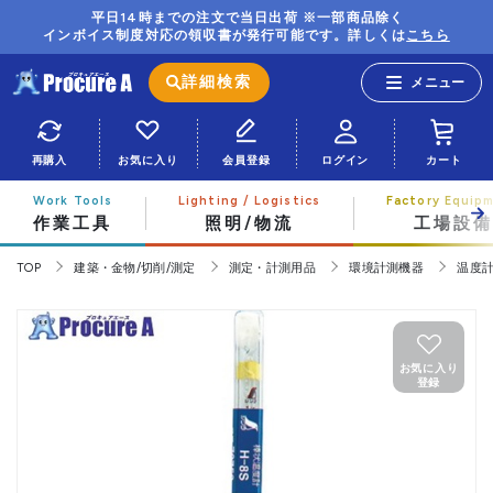
平日14時までの注文で当日出荷 ※一部商品除く
インボイス制度対応の領収書が発行可能です。詳しくは
こちら
詳細検索
再購入
お気に入り
会員登録
ログイン
カート
作業工具
照明/物流
工場設備
TOP
建築・金物/切削/測定
測定・計測用品
環境計測機器
温度
お気に入り
登録