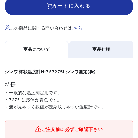
カートに入れる
この商品に関する問い合わせは
こちら
商品について
商品仕様
シンワ 棒状温度計H-7S72751 シンワ測定(株)
特長
・一般的な温度測定用です。
・72751は液体が青色です。
・液が見やすく数値が読み取りやすい温度計です。
メーカー名
シンワ測定(株)
ブランド名
シンワ
ご注文前に必ずご確認下さい