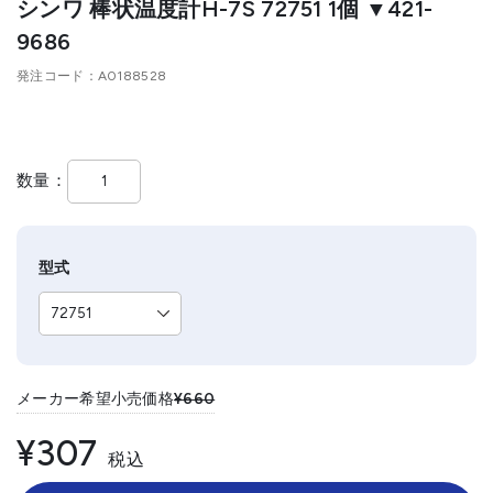
シンワ 棒状温度計H-7S 72751 1個 ▼421-
9686
発注コード
A0188528
数量
型式
メーカー希望小売価格
¥660
¥307
税込