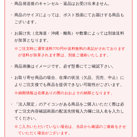
商品名
シンワ 棒状温度計H-7S
商品発送後のキャンセル・返品はお受け出来ません。
型式
72751
商品のサイズによっては、ポスト投函にてお届けする商品も
ございます。
メーカー希望小売価格
600円(税抜)
お届け先（北海道・沖縄・離島）や数量によっては別途送料
JANコード
4960910727519
が加算となります。
●測定温度範囲(℃):-10～65
※ご注文時に通常送料770円や送料無料の表記がされております
●温度最小表示(℃):1
が送料が加算されます際は、別途ご連絡いたします。
●液部:アルコール
仕様
●径(mm):6
商品画像はイメージです。必ず型番にてご確認下さい。
●長さ(mm):300
●全長(mm):300
お取り寄せ商品の場合、在庫の状況（欠品、完売、中止）に
●精度(℃):±1
よりご注文後でも商品を提供できない可能性がございます。
材質/仕上
●感温液:着色製精白灯油
※納期情報は在庫ありの際のおおよその納期となります。
原産国
中国
「法人限定」のアイコンがある商品をご購入いただく際は必
ずご注文内容確認画面の配送先情報入力欄に法人名を入力し
セット内容/付属品
てください。
注意事項
※ご入力いただいていない場合は、当店から確認のご連絡をさせ
ていただく場合がございます。
組立品