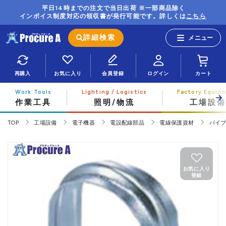
平日14時までの注文で当日出荷 ※一部商品除く
インボイス制度対応の領収書が発行可能です。詳しくは
こちら
詳細検索
再購入
お気に入り
会員登録
ログイン
カート
作業工具
照明/物流
工場設備
TOP
工場設備
電子機器
電設配線部品
電線保護資材
パイ
お気に入り
登録