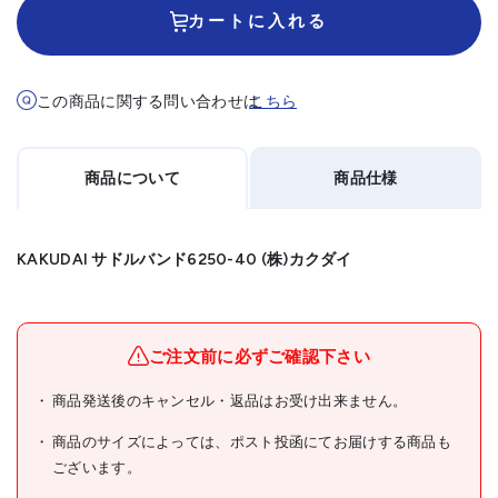
カートに入れる
この商品に関する問い合わせは
こちら
商品について
商品仕様
KAKUDAI サドルバンド6250-40 (株)カクダイ
メーカー名
(株)カクダイ
ブランド名
KAKUDAI
ご注文前に必ずご確認下さい
商品名
KAKUDAI サドルバンド
商品発送後のキャンセル・返品はお受け出来ません。
型式
6250-40
商品のサイズによっては、ポスト投函にてお届けする商品も
ございます。
メーカー希望小売価格
70円(税抜)