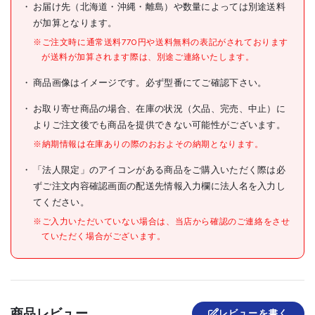
お届け先（北海道・沖縄・離島）や数量によっては別途送料
JANコード
4972353625079
が加算となります。
●パイプ配管の壁面への押え
※ご注文時に通常送料770円や送料無料の表記がされております
仕様
用
が送料が加算されます際は、別途ご連絡いたします。
材質/仕上
●鋼
商品画像はイメージです。必ず型番にてご確認下さい。
原産国
日本
お取り寄せ商品の場合、在庫の状況（欠品、完売、中止）に
よりご注文後でも商品を提供できない可能性がございます。
セット内容/付属品
※納期情報は在庫ありの際のおおよその納期となります。
注意事項
「法人限定」のアイコンがある商品をご購入いただく際は必
組立品
ずご注文内容確認画面の配送先情報入力欄に法人名を入力し
てください。
※ご入力いただいていない場合は、当店から確認のご連絡をさせ
ていただく場合がございます。
商品レビュー
レビューを書く