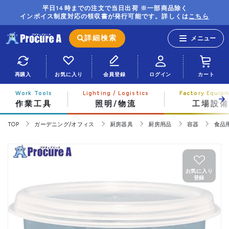
平日14時までの注文で当日出荷 ※一部商品除く
インボイス制度対応の領収書が発行可能です。詳しくは
こちら
詳細検索
再購入
お気に入り
会員登録
ログイン
カート
作業工具
照明/物流
工場設備
TOP
ガーデニング/オフィス
厨房器具
厨房用品
容器
食品
お気に入り
登録