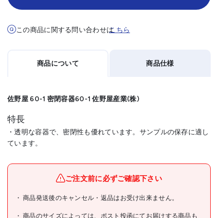
この商品に関する問い合わせは
こちら
商品について
商品仕様
佐野屋 60-1 密閉容器60-1 佐野屋産業(株)
特長
・透明な容器で、密閉性も優れています。サンプルの保存に適し
ています。
メーカー名
佐野屋産業(株)
ブランド名
佐野屋
ご注文前に必ずご確認下さい
商品名
佐野屋 60-1 密閉容器
商品発送後のキャンセル・返品はお受け出来ません。
型式
60-1
商品のサイズによっては、ポスト投函にてお届けする商品も