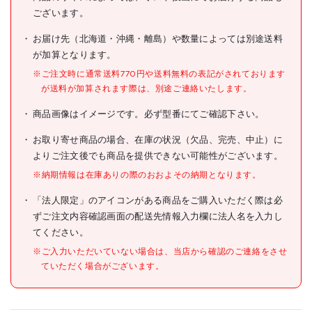
ございます。
メーカー希望小売価格
オープン
お届け先（北海道・沖縄・離島）や数量によっては別途送料
JANコード
が加算となります。
●色:透明(本体)、乳白色(フ
※ご注文時に通常送料770円や送料無料の表記がされております
タ)
が送料が加算されます際は、別途ご連絡いたします。
●奥行(mm):63Ф
●高さ(mm):35
商品画像はイメージです。必ず型番にてご確認下さい。
●容量(ml):85
●外形寸法(mm)径×高
お取り寄せ商品の場合、在庫の状況（欠品、完売、中止）に
さ:63×35
仕様
●外径(mm):63
よりご注文後でも商品を提供できない可能性がございます。
●耐熱温度(本体):80℃、(フ
※納期情報は在庫ありの際のおおよその納期となります。
タ):60℃
●「RoHS」「SDS」対応品
「法人限定」のアイコンがある商品をご購入いただく際は必
●積み重ね可能
ずご注文内容確認画面の配送先情報入力欄に法人名を入力し
●色:透明(本体)、乳白色(フ
タ)
てください。
※ご入力いただいていない場合は、当店から確認のご連絡をさせ
●本体:ポリスチレン(PS)
材質/仕上
●フタ:ポリエチレン(PE)
ていただく場合がございます。
原産国
日本