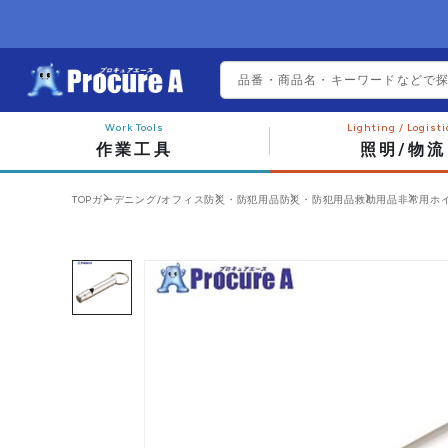
作業工具
照明/物流
TOP
ガーデニング/オフィス
防災・防犯用品
防災・防犯用品
救助用品
非常用ホ