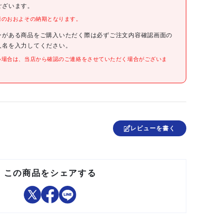
ございます。
際のおおよその納期となります。
●幅(mm):12
●奥行(mm):12
●高さ(mm):62
ンがある商品をご購入いただく際は必ずご注文内容確認画面の
●タイプ:キーホルダータイプ
人名を入力してください。
●色:シルバー
い場合は、当店から確認のご連絡をさせていただく場合がございま
●アルミ
中国
レビューを書く
この商品をシェアする