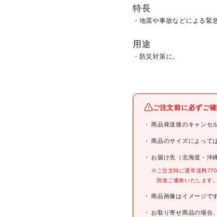
特長
・地震や事故などによる緊
用途
・防災対策に。
メーカー名
ご注文前に必ずご確
ブランド名
商品発送後のキャンセ
商品名
商品のサイズによって
お届け先（北海道・沖
型式
※ご注文時に通常送料77
別途ご連絡いたします
メーカー希望小売価格
商品画像はイメージで
JANコード
お取り寄せ商品の場合