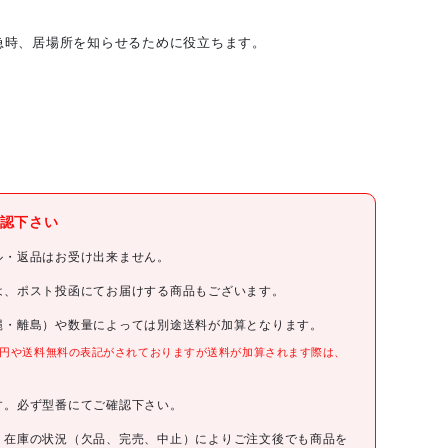
急時、居場所を知らせるために役立ちます。
(株)日本緑十字社
認下さい
緑十字
ル・返品はお受け出来ません。
緑十字 防災用品 緊急用ホイッスル
は、ポスト投函にてお届けする商品もございます。
縄・離島）や数量によっては別途送料が加算となります。
380323
0円や送料無料の表記がされておりますが送料が加算されます際は、
。
220円(税抜)
す。必ず型番にてご確認下さい。
4932134225508
、在庫の状況（欠品、完売、中止）によりご注文後でも商品を