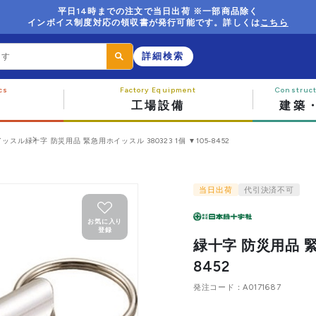
平日14時までの注文で当日出荷 ※一部商品除く
インボイス制度対応の領収書が発行可能です。詳しくは
こちら
詳細検索
工場設備
建築
イッスル
緑十字 防災用品 緊急用ホイッスル 380323 1個 ▼105-8452
当日出荷
代引決済不可
お気に入り
登録
緑十字 防災用品 緊急
8452
発注コード
A0171687