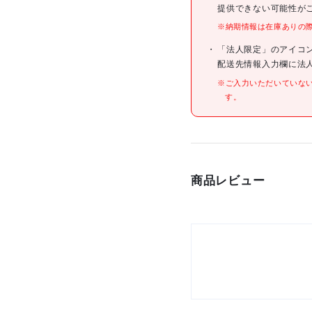
提供できない可能性が
※納期情報は在庫ありの
仕様
「法人限定」のアイコ
配送先情報入力欄に法
※ご入力いただいていな
す。
材質/仕上
原産国
セット内容/付属品
商品レビュー
注意事項
組立品