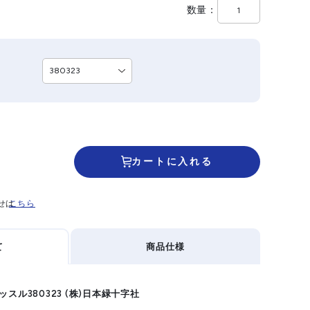
数量
カートに入れる
せは
こちら
て
商品仕様
スル380323 (株)日本緑十字社