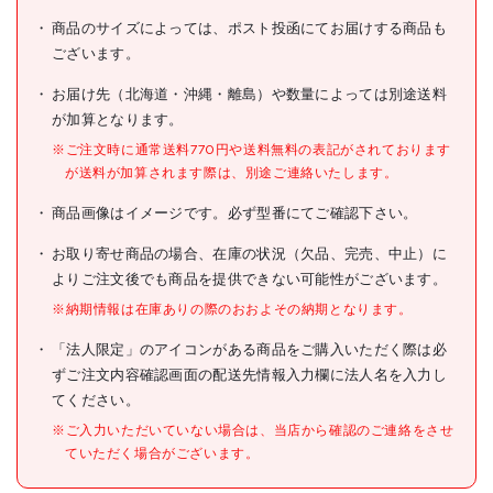
商品のサイズによっては、ポスト投函にてお届けする商品も
型式
245
ございます。
メーカー希望小売価格
オープン
お届け先（北海道・沖縄・離島）や数量によっては別途送料
が加算となります。
JANコード
4960126022453
※ご注文時に通常送料770円や送料無料の表記がされております
●縦(mm):10
が送料が加算されます際は、別途ご連絡いたします。
●横(mm):10
●長さ(mm):1000
商品画像はイメージです。必ず型番にてご確認下さい。
●長さ(m):1
仕様
●厚さ(mm):1
●色:ホワイト
お取り寄せ商品の場合、在庫の状況（欠品、完売、中止）に
よりご注文後でも商品を提供できない可能性がございます。
●アングル
※納期情報は在庫ありの際のおおよその納期となります。
●ポリ塩化ビニル(PVC)
材質/仕上
●アクリロニトリル・ブタジ
「法人限定」のアイコンがある商品をご購入いただく際は必
エン・スチレン(ABS)
ずご注文内容確認画面の配送先情報入力欄に法人名を入力し
てください。
原産国
日本
※ご入力いただいていない場合は、当店から確認のご連絡をさせ
セット内容/付属品
ていただく場合がございます。
注意事項