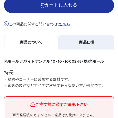
カートに入れる
この商品に関する問い合わせは
こちら
商品について
商品仕様
光モール ホワイトアングル 10×10×1000245 (株)光モール
特長
・壁際やコーナーに装飾する部材です。
・家具の製作などアイデア次第で色々な使い方が可能です。
メーカー名
(株)光モール
ブランド名
光モール
ご注文前に必ずご確認下さい
光モール ホワイトアングル
商品発送後のキャンセル・返品はお受け出来ません。
商品名
10×10×1000