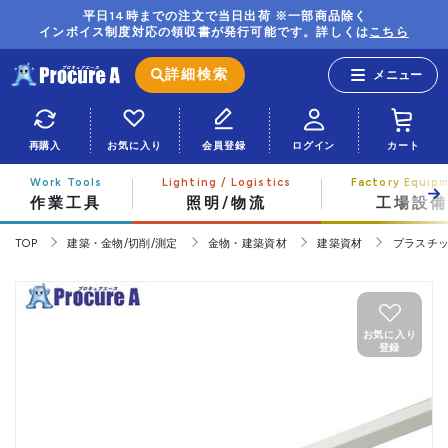
平日14時までの注文で当日出荷 ※一部商品除く
インボイス制度対応の領収書が発行可能です。詳しくは
こちら
詳細検索
再購入
お気に入り
会員登録
ログイン
カート
作業工具
照明/物流
工場設備
TOP
建築・金物/切削/測定
金物・建築資材
建築資材
プラスチ
お気に入り
登録