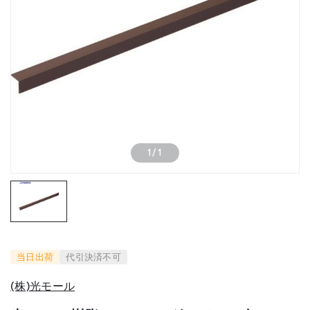
1
/
1
当日出荷
代引決済不可
(株)光モール