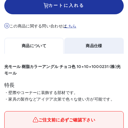
カートに入れる
この商品に関する問い合わせは
こちら
商品について
商品仕様
光モール 樹脂カラーアングル チョコ色 10×10×1000231 (株)光
モール
特長
・壁際やコーナーに装飾する部材です。
・家具の製作などアイデア次第で色々な使い方が可能です。
メーカー名
(株)光モール
ブランド名
光モール
ご注文前に必ずご確認下さい