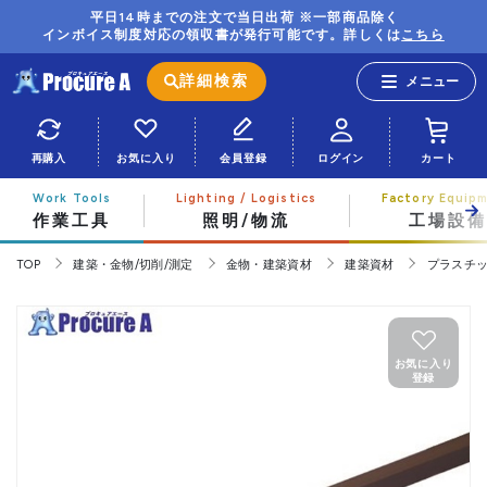
平日14時までの注文で当日出荷 ※一部商品除く
インボイス制度対応の領収書が発行可能です。詳しくは
こちら
詳細検索
再購入
お気に入り
会員登録
ログイン
カート
作業工具
照明/物流
工場設備
TOP
建築・金物/切削/測定
金物・建築資材
建築資材
プラスチ
お気に入り
登録