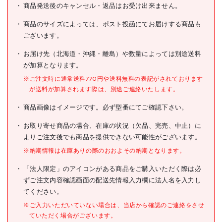
光モール 樹脂カラーアング
商品発送後のキャンセル・返品はお受け出来ません。
商品名
ル チョコ色 10×10×1000
商品のサイズによっては、ポスト投函にてお届けする商品も
型式
231
ございます。
メーカー希望小売価格
オープン
お届け先（北海道・沖縄・離島）や数量によっては別途送料
が加算となります。
JANコード
4960126022316
※ご注文時に通常送料770円や送料無料の表記がされております
●縦(mm):10
が送料が加算されます際は、別途ご連絡いたします。
●横(mm):10
●長さ(mm):1000
商品画像はイメージです。必ず型番にてご確認下さい。
●長さ(m):1
仕様
●厚さ(mm):1
●色:チョコ
お取り寄せ商品の場合、在庫の状況（欠品、完売、中止）に
よりご注文後でも商品を提供できない可能性がございます。
●アングル
※納期情報は在庫ありの際のおおよその納期となります。
材質/仕上
●ポリ塩化ビニル(PVC)
「法人限定」のアイコンがある商品をご購入いただく際は必
原産国
日本
ずご注文内容確認画面の配送先情報入力欄に法人名を入力し
てください。
セット内容/付属品
※ご入力いただいていない場合は、当店から確認のご連絡をさせ
ていただく場合がございます。
注意事項