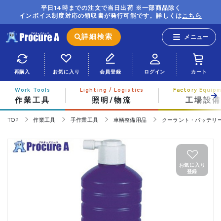
平日14時までの注文で当日出荷 ※一部商品除く
インボイス制度対応の領収書が発行可能です。詳しくは
こちら
詳細検索
再購入
お気に入り
会員登録
ログイン
カート
作業工具
照明/物流
工場設備
TOP
作業工具
手作業工具
車輌整備用品
クーラント・バッテリ
お気に入り
登録