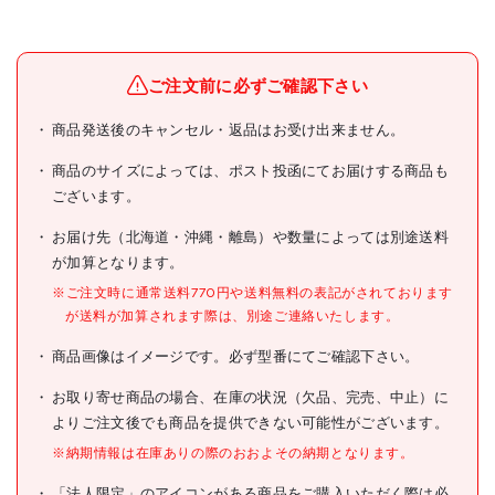
メーカー名
古河薬品工業(株)
ブランド名
KYK
ご注文前に必ずご確認下さい
KYK バッテリー補充液 ジャ
商品発送後のキャンセル・返品はお受け出来ません。
商品名
ンボ 1L
商品のサイズによっては、ポスト投函にてお届けする商品も
型式
01-001
ございます。
メーカー希望小売価格
オープン
お届け先（北海道・沖縄・離島）や数量によっては別途送料
が加算となります。
JANコード
4972796012207
※ご注文時に通常送料770円や送料無料の表記がされております
●容量(ml):1000
が送料が加算されます際は、別途ご連絡いたします。
●容量(L):1
仕様
●色:透明
商品画像はイメージです。必ず型番にてご確認下さい。
●使用温度範囲:0～100℃
お取り寄せ商品の場合、在庫の状況（欠品、完売、中止）に
材質/仕上
●精製水100％
よりご注文後でも商品を提供できない可能性がございます。
※納期情報は在庫ありの際のおおよその納期となります。
原産国
日本
「法人限定」のアイコンがある商品をご購入いただく際は必