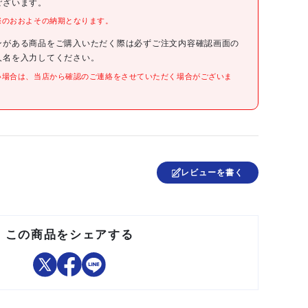
ございます。
際のおおよその納期となります。
●色:ブラック
●サイズ:M
●幅(mm):32
ンがある商品をご購入いただく際は必ずご注文内容確認画面の
●長さ(mm):1100
人名を入力してください。
●ウエスト(cm):最大約90
い場合は、当店から確認のご連絡をさせていただく場合がございま
●綿
日本
レビューを書く
この商品をシェアする