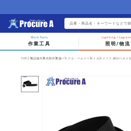
作業工具
照明/物流
TOP
工場設備
作業衣類
作業服
バックル・ベルト
ベルト
カジメイク 綿GIベルト32mm