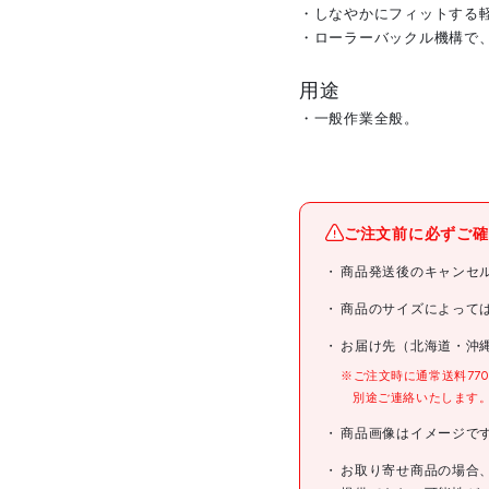
・しなやかにフィットする
・ローラーバックル機構で
用途
・一般作業全般。
メーカー名
ご注文前に必ずご確
ブランド名
商品発送後のキャンセ
商品名
商品のサイズによって
お届け先（北海道・沖
型式
※ご注文時に通常送料77
別途ご連絡いたします
メーカー希望小売価格
商品画像はイメージで
JANコード
お取り寄せ商品の場合