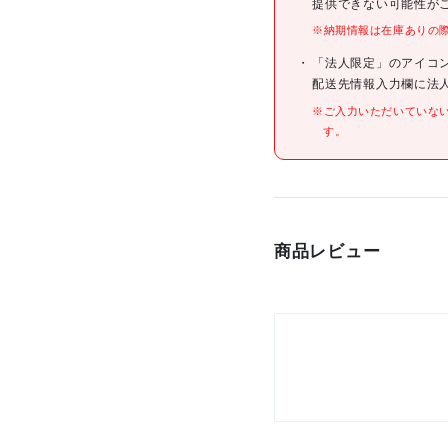
提供できない可能性が
※納期情報は在庫ありの
仕様
「法人限定」のアイコ
配送先情報入力欄に法
※ご入力いただいていな
す。
材質/仕上
原産国
セット内容/付属品
商品レビュー
注意事項
組立品