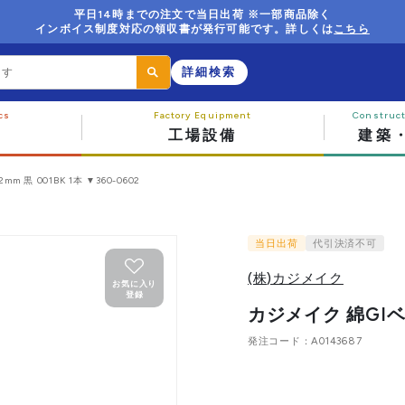
平日14時までの注文で当日出荷 ※一部商品除く
インボイス制度対応の領収書が発行可能です。詳しくは
こちら
詳細検索
工場設備
建築
 黒 001BK 1本 ▼360-0602
当日出荷
代引決済不可
(株)カジメイク
お気に入り
登録
カジメイク 綿GIベルト
発注コード
A0143687