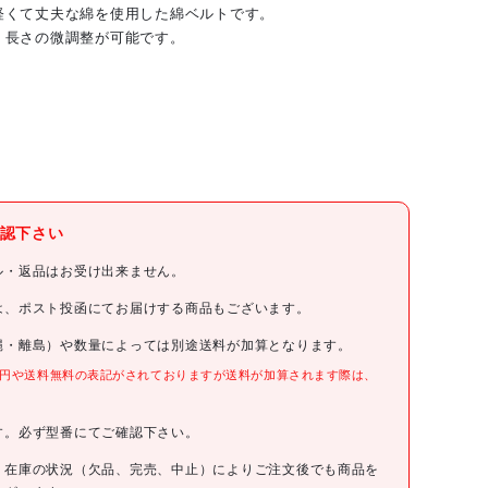
軽くて丈夫な綿を使用した綿ベルトです。
、長さの微調整が可能です。
(株)カジメイク
認下さい
カジメイク
ル・返品はお受け出来ません。
カジメイク 綿GIベルト32mm 黒
は、ポスト投函にてお届けする商品もございます。
縄・離島）や数量によっては別途送料が加算となります。
001BK
0円や送料無料の表記がされておりますが送料が加算されます際は、
。
オープン
す。必ず型番にてご確認下さい。
4963527020035
、在庫の状況（欠品、完売、中止）によりご注文後でも商品を