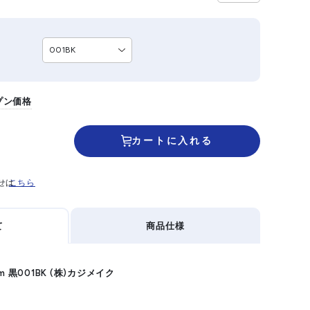
プン価格
カートに入れる
せは
こちら
て
商品仕様
 黒001BK (株)カジメイク