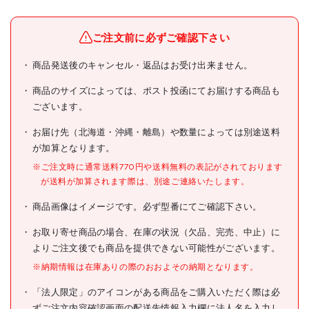
メーカー名
トラスコ中山(株)
ブランド名
TRUSCO
ご注文前に必ずご確認下さい
TRUSCO HLF-120用ハード
商品発送後のキャンセル・返品はお受け出来ません。
商品名
ゴムキャスター Φ100 固定
商品のサイズによっては、ポスト投函にてお届けする商品も
型式
TYSR-100RH
ございます。
メーカー希望小売価格
920円(税抜)
お届け先（北海道・沖縄・離島）や数量によっては別途送料
が加算となります。
JANコード
4989999687231
※ご注文時に通常送料770円や送料無料の表記がされております
●車輪径(mm):100
が送料が加算されます際は、別途ご連絡いたします。
●車輪径D(mm):100
●取付座A×B(mm):100×58
商品画像はイメージです。必ず型番にてご確認下さい。
●取付高H(mm):122
●車輪幅(mm):25
●許容荷重(N):500
お取り寄せ商品の場合、在庫の状況（欠品、完売、中止）に
仕様
●許容荷重(kgf):51
よりご注文後でも商品を提供できない可能性がございます。
●取付穴径P(mm):8.8
●取付ピッチ
※納期情報は在庫ありの際のおおよその納期となります。
X×Y(mm):82×40
●タイプ:式固定
「法人限定」のアイコンがある商品をご購入いただく際は必
●許容荷重(daN):50
ずご注文内容確認画面の配送先情報入力欄に法人名を入力し
●適合機種:HLF-120