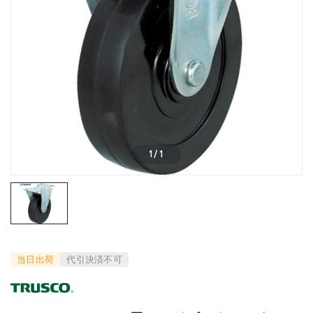
1
/
1
当日出荷
代引決済不可