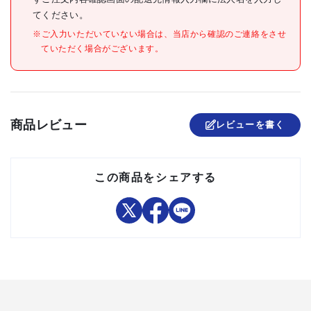
てください。
●金具:スチール
材質/仕上
※ご入力いただいていない場合は、当店から確認のご連絡をさせ
●車輪:ゴム
ていただく場合がございます。
原産国
日本
セット内容/付属品
●車上渡しのため、お客様で
商品レビュー
レビューを書く
注意事項
の荷降ろしが必要です。重量
物ですのでご注意ください。
組立品
この商品をシェアする