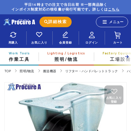
平日14時までの注文で当日出荷 ※一部商品除く
インボイス制度対応の領収書が発行可能です。詳しくは
こちら
詳細検索
再購入
お気に入り
会員登録
ログイン
カート
作業工具
照明/物流
工場設備
TOP
照明/物流
搬送機器
リフター・ハンドパレットトラック
ハ
お気に入り
登録