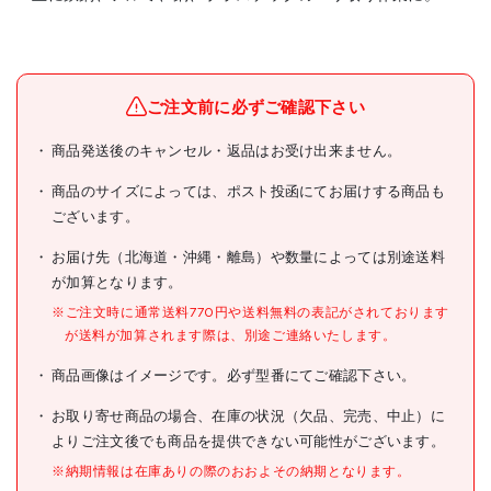
メーカー名
ウ゛ァルガス
ブランド名
SHAVIV
ご注文前に必ずご確認下さい
SHAVIV 【売切廃番】ディス
商品発送後のキャンセル・返品はお受け出来ません。
商品名
ポーサブルバー UB1 ブルー
商品のサイズによっては、ポスト投函にてお届けする商品も
型式
155-29181
ございます。
メーカー希望小売価格
309円(税抜)
お届け先（北海道・沖縄・離島）や数量によっては別途送料
が加算となります。
JANコード
7296178463676
※ご注文時に通常送料770円や送料無料の表記がされております
●適合ブレード:ブレード交換
が送料が加算されます際は、別途ご連絡いたします。
不可
●色:ブルー
商品画像はイメージです。必ず型番にてご確認下さい。
●セット内容:ブレード
仕様
E100(151-29034)
お取り寄せ商品の場合、在庫の状況（欠品、完売、中止）に
●使い捨てタイプ(ブレード
よりご注文後でも商品を提供できない可能性がございます。
交換不可)
※納期情報は在庫ありの際のおおよその納期となります。
●先端ブレード:ハイス