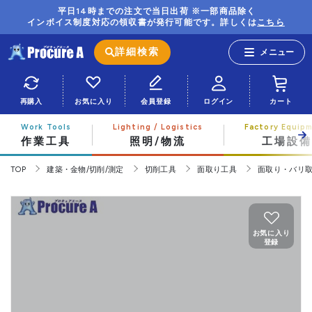
平日14時までの注文で当日出荷 ※一部商品除く
インボイス制度対応の領収書が発行可能です。詳しくは
こちら
詳細検索
再購入
お気に入り
会員登録
ログイン
カート
作業工具
照明/物流
工場設備
TOP
建築・金物/切削/測定
切削工具
面取り工具
面取り・バリ
お気に入り
登録