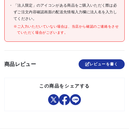
材質/仕上
●ハンドル:プラスチック
「法人限定」のアイコンがある商品をご購入いただく際は必
ずご注文内容確認画面の配送先情報入力欄に法人名を入力し
原産国
イスラエル
てください。
セット内容/付属品
※ご入力いただいていない場合は、当店から確認のご連絡をさせ
ていただく場合がございます。
注意事項
組立品
商品レビュー
レビューを書く
この商品をシェアする