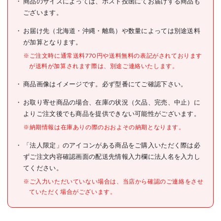
商品のサイズによっては、ポスト投函にてお届けする商品も
ございます。
メーカー希望小売価格
30円(税抜)
お届け先（北海道・沖縄・離島）や数量によっては別途送料
JANコード
4973987919428
が加算となります。
●穴径(mm):11.5
※ご注文時に通常送料770円や送料無料の表記がされております
●高さ(mm):2
が送料が加算されます際は、別途ご連絡いたします。
仕様
●使用温度範囲(℃):80
●外径(mm):18..5
商品画像はイメージです。必ず型番にてご確認下さい。
材質/仕上
●EPDM
お取り寄せ商品の場合、在庫の状況（欠品、完売、中止）に
よりご注文後でも商品を提供できない可能性がございます。
原産国
日本
※納期情報は在庫ありの際のおおよその納期となります。
セット内容/付属品
「法人限定」のアイコンがある商品をご購入いただく際は必
注意事項
ずご注文内容確認画面の配送先情報入力欄に法人名を入力し
てください。
組立品
※ご入力いただいていない場合は、当店から確認のご連絡をさせ
ていただく場合がございます。