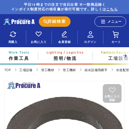
平日14時までの注文で当日出荷 ※一部商品除く
インボイス制度対応の領収書が発行可能です。詳しくは
こちら
詳細検索
再購入
お気に入り
会員登録
ログイン
カート
作業工具
照明/物流
工場設備
TOP
工場設備
管工機材
管工機材
給水設備用継手
水道配
お気に入り
登録