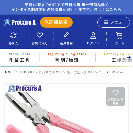
平日14時までの注文で当日出荷 ※一部商品除く
インボイス制度対応の領収書が発行可能です。詳しくは
こちら
詳細検索
再購入
お気に入り
会員登録
ログイン
カート
作業工具
照明/物流
工場設備
TOP
ENGINEER ネジザウルスGTV モーヴピンク PZ-77P 1丁 ▼570-2572
お気に入り
登録