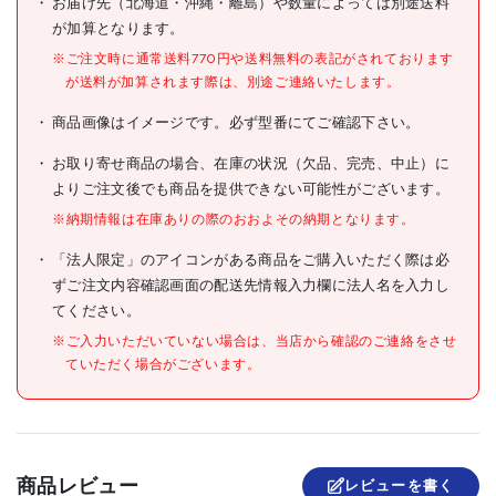
お届け先（北海道・沖縄・離島）や数量によっては別途送料
が加算となります。
JANコード
4989833001537
※ご注文時に通常送料770円や送料無料の表記がされております
●全長(mm):182
が送料が加算されます際は、別途ご連絡いたします。
●グリップ幅(mm):50
●先端幅(mm):20
商品画像はイメージです。必ず型番にてご確認下さい。
●厚さ(mm):15
●先端長さ(mm):31
仕様
●切断能力(mm):ステンレス
お取り寄せ商品の場合、在庫の状況（欠品、完売、中止）に
線/φ2.0、軟鉄線/φ3.2、銅
よりご注文後でも商品を提供できない可能性がございます。
線(単線)/φ4.0
※納期情報は在庫ありの際のおおよその納期となります。
●対応ねじ頭径:φ3～φ9.5mm
●ばね付き
「法人限定」のアイコンがある商品をご購入いただく際は必
ずご注文内容確認画面の配送先情報入力欄に法人名を入力し
●本体:炭素鋼
材質/仕上
●グリップ&キャップ:エラス
てください。
トマー樹脂
※ご入力いただいていない場合は、当店から確認のご連絡をさせ
ていただく場合がございます。
原産国
日本
セット内容/付属品
●専用キャップ
●タッピングネジ、ドリリン
グネジ、コーススレッドなど
商品レビュー
レビューを書く
の硬度が高いネジには使用し