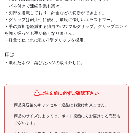
・バネ付きで連続作業も楽々。
・刃部を搭載しており、針金などの切断ができます。
・グリップは耐油性に優れ、環境に優しいエラストマー。
・手の負担を軽減する独自のパワフルグリップ。グリップエンド
を強く握っても手が痛くなりません。
・軽量でねじれに強いT型グリップを採用。
用途
・潰れたネジ、錆びたネジの取り外しに。
メーカー名
(株)エンジニア
ブランド名
ENGINEER
ご注文前に必ずご確認下さい
ENGINEER ネジザウルス
商品発送後のキャンセル・返品はお受け出来ません。
商品名
GTV モーヴピンク
商品のサイズによっては、ポスト投函にてお届けする商品も
型式
PZ-77P
ございます。
メーカー希望小売価格
3850円(税抜)