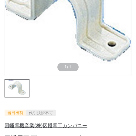
1
/
1
当日出荷
代引決済不可
因幡電機産業(株)因幡電工カンパニー