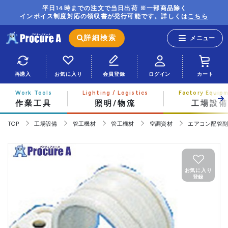
平日14時までの注文で当日出荷 ※一部商品除く
インボイス制度対応の領収書が発行可能です。詳しくは
こちら
詳細検索
再購入
お気に入り
会員登録
ログイン
カート
作業工具
照明/物流
工場設備
TOP
工場設備
管工機材
管工機材
空調資材
エアコン配管
お気に入り
登録