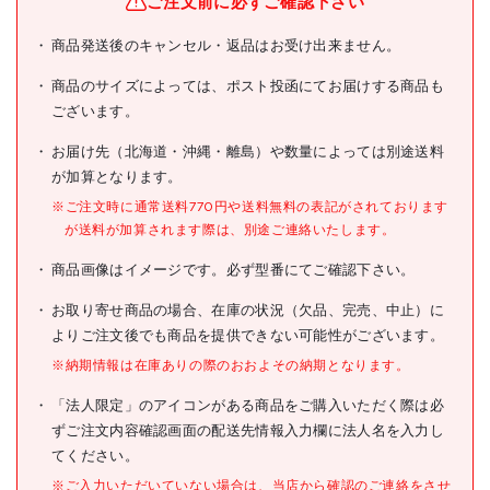
ご注文前に必ずご確認下さい
ブランド名
因幡電工
商品発送後のキャンセル・返品はお受け出来ません。
商品名
因幡電工 両サドル
商品のサイズによっては、ポスト投函にてお届けする商品も
型式
VS-25
ございます。
メーカー希望小売価格
オープン
お届け先（北海道・沖縄・離島）や数量によっては別途送料
が加算となります。
JANコード
4518301050878
※ご注文時に通常送料770円や送料無料の表記がされております
●A(mm):71
が送料が加算されます際は、別途ご連絡いたします。
●B(mm):32
仕様
●C(mm):57
商品画像はイメージです。必ず型番にてご確認下さい。
●D(mm):18
●適合サイズ:ND-25
お取り寄せ商品の場合、在庫の状況（欠品、完売、中止）に
材質/仕上
●PP(屋内用)
よりご注文後でも商品を提供できない可能性がございます。
※納期情報は在庫ありの際のおおよその納期となります。
原産国
ベトナム
「法人限定」のアイコンがある商品をご購入いただく際は必
セット内容/付属品
ずご注文内容確認画面の配送先情報入力欄に法人名を入力し
てください。
注意事項
※ご入力いただいていない場合は、当店から確認のご連絡をさせ