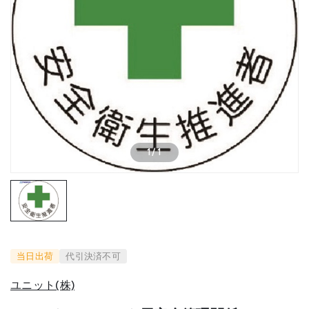
1
/
1
当日出荷
代引決済不可
ユニット(株)