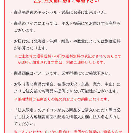
ご注文前に必ずご確認下さい
ユニット ヘルメット用安全
商品発送後のキャンセル・返品はお受け出来ません。
管理関係ステッカー 安全衛
商品名
生推進者 PPステッカー
商品のサイズによっては、ポスト投函にてお届けする商品も
35×35 2枚組
ございます。
型式
370-10
お届け先（北海道・沖縄・離島）や数量によっては別途送料
メーカー希望小売価格
200円(税抜)
が加算となります。
※ご注文時に通常送料770円や送料無料の表記がされております
JANコード
4571181471393
が送料が加算されます際は、別途ご連絡いたします。
●表示内容:安全衛生推進者
商品画像はイメージです。必ず型番にてご確認下さい。
●縦(mm):35
●横(mm):35
仕様
お取り寄せ商品の場合、在庫の状況（欠品、完売、中止）に
●粘着シール
よりご注文後でも商品を提供できない可能性がございます。
●縦×横:35×35mm
※納期情報は在庫ありの際のおおよその納期となります。
材質/仕上
●PPステッカー
「法人限定」のアイコンがある商品をご購入いただく際は必
原産国
日本
ずご注文内容確認画面の配送先情報入力欄に法人名を入力し
てください。
セット内容/付属品
※ご入力いただいていない場合は、当店から確認のご連絡をさせ