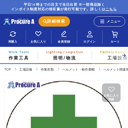
平日14時までの注文で当日出荷 ※一部商品除く
インボイス制度対応の領収書が発行可能です。詳しくは
こちら
詳細検索
再購入
お気に入り
会員登録
ログイン
カート
作業工具
照明/物流
工場設備
TOP
工場設備
作業衣類
ヘルメット・軽作業帽
ヘルメット関連
お気に入り
登録