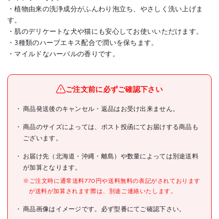
・植物由来の洗浄成分がふんわり泡立ち、やさしく洗い上げま
す。
・肌のデリケートな犬や猫にも安心してお使いいただけます。
・3種類のハーブエキス配合で潤いを保ちます。
・マイルドなハーバルの香りです。
メーカー名
アイリスオーヤマ(株)
ブランド名
IRIS
ご注文前に必ずご確認下さい
IRIS 523918 詰替無添加リン
商品発送後のキャンセル・返品はお受け出来ません。
商品名
スインシャンプー 430ml
商品のサイズによっては、ポスト投函にてお届けする商品も
型式
TMS-430
ございます。
メーカー希望小売価格
オープン
お届け先（北海道・沖縄・離島）や数量によっては別途送料
が加算となります。
JANコード
4905009772162
※ご注文時に通常送料770円や送料無料の表記がされております
●詰替無添加リンスインシャ
仕様
が送料が加算されます際は、別途ご連絡いたします。
ンプー 430ml
商品画像はイメージです。必ず型番にてご確認下さい。
●植物由来洗浄成分、ハーブ