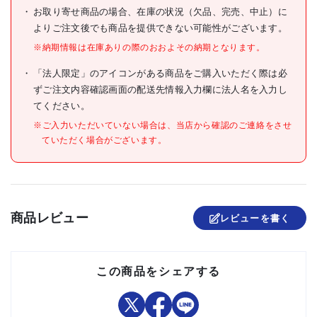
エキス(アロエベラエキス、
材質/仕上
お取り寄せ商品の場合、在庫の状況（欠品、完売、中止）に
ローズマリーエキス、カミツ
レエキス)
よりご注文後でも商品を提供できない可能性がございます。
※納期情報は在庫ありの際のおおよその納期となります。
原産国
日本
「法人限定」のアイコンがある商品をご購入いただく際は必
セット内容/付属品
ずご注文内容確認画面の配送先情報入力欄に法人名を入力し
てください。
注意事項
※ご入力いただいていない場合は、当店から確認のご連絡をさせ
組立品
ていただく場合がございます。
商品レビュー
レビューを書く
この商品をシェアする