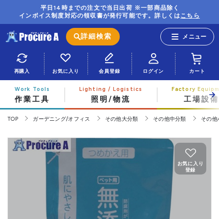
平日14時までの注文で当日出荷 ※一部商品除く
インボイス制度対応の領収書が発行可能です。詳しくは
こちら
詳細検索
再購入
お気に入り
会員登録
ログイン
カート
作業工具
照明/物流
工場設備
TOP
ガーデニング/オフィス
その他大分類
その他中分類
その他
お気に入り
登録