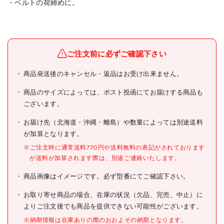
・ベルトの荷締めに。
メーカー名
オーエッチ工業(株)
ブランド名
OH
ご注文前に必ずご確認下さい
OH ベルト荷締機用パーツ
商品発送後のキャンセル・返品はお受け出来ません。
商品名
トメロン金具 TKRタイプ
29×30×14mm
商品のサイズによっては、ポスト投函にてお届けする商品も
ございます。
型式
TKR20-0.5T
お届け先（北海道・沖縄・離島）や数量によっては別途送料
メーカー希望小売価格
170円(税抜)
が加算となります。
JANコード
4963360507694
※ご注文時に通常送料770円や送料無料の表記がされております
が送料が加算されます際は、別途ご連絡いたします。
●名称:トメロン金具
●適合ベルト機種:TKM-1、
商品画像はイメージです。必ず型番にてご確認下さい。
TKM-3
●幅(mm):29
●高さ(mm):14
お取り寄せ商品の場合、在庫の状況（欠品、完売、中止）に
●全長(m):30
よりご注文後でも商品を提供できない可能性がございます。
仕様
●ベルト寸法(mm)幅×厚
さ:20×1.0
※納期情報は在庫ありの際のおおよその納期となります。