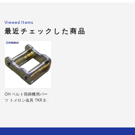
Viewed Items
最近チェックした商品
OH ベルト荷締機用パー
ツ トメロン金具 TKRタイ
プ 29×30×14mm
TKR20-0.5T 1個 ▼256-
4465