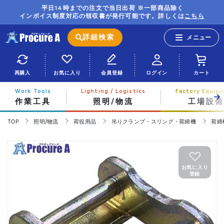
平日14時までの注文で当日出荷 ※一部商品除く
インボイス制度対応の領収書が発行可能です。詳しくは
こちら
詳細検索
再購入
お気に入り
会員登録
ログイン
カート
作業工具
照明/物流
工場設備
TOP
照明/物流
荷役用品
吊りクランプ・スリング・荷締機
荷締
お気に入り
登録