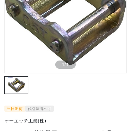
1
/
1
当日出荷
代引決済不可
オーエッチ工業(株)