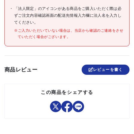
●寸法(mm)A:29
●寸法(mm)B:30
「法人限定」のアイコンがある商品をご購入いただく際は必
●寸法(mm)C:14
ずご注文内容確認画面の配送先情報入力欄に法人名を入力し
●OHトメロン金具
てください。
※ご入力いただいていない場合は、当店から確認のご連絡をさせ
材質/仕上
●スチール
ていただく場合がございます。
原産国
日本
セット内容/付属品
注意事項
商品レビュー
レビューを書く
組立品
この商品をシェアする